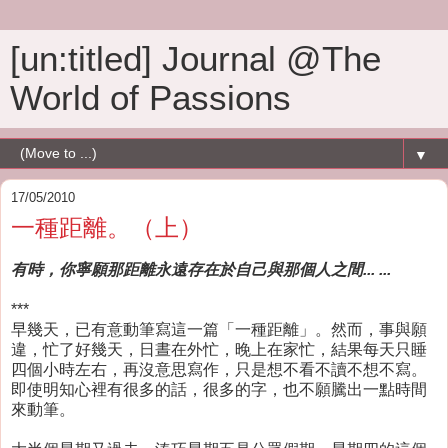
[un:titled] Journal @The
World of Passions
▼
17/05/2010
一種距離。（上）
有時，你寧願那距離永遠存在於自己與那個人之間... ...
***
早幾天，已有意動筆寫這一篇「一種距離」。然而，事與願
違，忙了好幾天，日晝在外忙，晚上在家忙，結果每天只睡
四個小時左右，再沒意思寫作，只是想不看不讀不想不寫。
即使明知心裡有很多的話，很多的字，也不願騰出一點時間
來動筆。