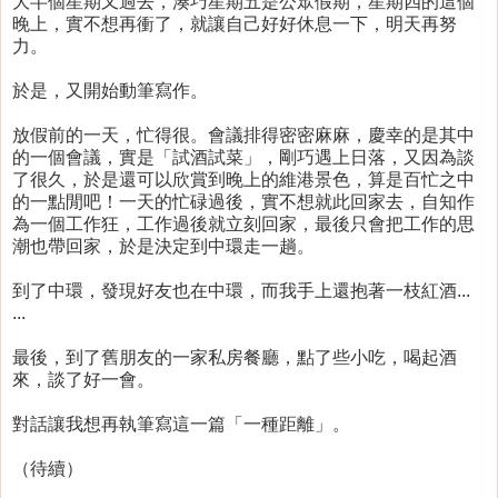
大半個星期又過去，湊巧星期五是公眾假期，星期四的這個
晚上，實不想再衝了，就讓自己好好休息一下，明天再努
力。
於是，又開始動筆寫作。
放假前的一天，忙得很。會議排得密密麻麻，慶幸的是其中
的一個會議，實是「試酒試菜」，剛巧遇上日落，又因為談
了很久，於是還可以欣賞到晚上的維港景色，算是百忙之中
的一點閒吧！一天的忙碌過後，實不想就此回家去，自知作
為一個工作狂，工作過後就立刻回家，最後只會把工作的思
潮也帶回家，於是決定到中環走一趟。
到了中環，發現好友也在中環，而我手上還抱著一枝紅酒...
...
最後，到了舊朋友的一家私房餐廳，點了些小吃，喝起酒
來，談了好一會。
對話讓我想再執筆寫這一篇「一種距離」。
（待續）