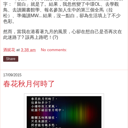
字：「留白」就是了。結果，我忽然變了中環OL、去學觀
鳥、去讀圖書館學、報名參加人生中的第三個全馬（拉
松）、準備讀MW... 結果，沒一點白，卻為生活填上了不少
色彩。
然而，當我在港看著九月的風景，心卻在想自己是否再次在
此迷路了? 該再上路吧！(?)
酒妮花
at
3:38 am
No comments:
Share
17/09/2015
春花秋月何時了