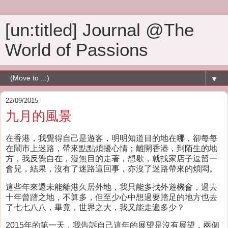
[un:titled] Journal @The
World of Passions
▼
22/09/2015
九月的風景
在香港，我覺得自己是遊客，明明知道目的地在哪，卻每每
在鬧市上迷路，帶來點點煩擾心情；離開香港，到陌生的地
方，我反覺自在，漫無目的走著，想歇，就找家店子逗留一
會兒，結果，沒有了迷路這回事，亦沒了迷路帶來的煩悶。
這些年來還未能離港久居外地，我只能多找外遊機會，過去
十年曾踏之地，不算多，但至少心中想過要踏足的地方也去
了七七八八，畢竟，世界之大，我又能走遍多少？
2015年的第一天，我告訴自己這年的展望是沒有展望，兩個