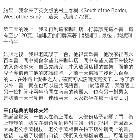
結果，我拿來了英文版的村上春樹《South of the Border,
West of the Sun》。這天，我讀了72頁。
第二天的晚上，我又再到這家咖啡店，打算讀完這本書，還
有至少120頁。咖啡店的門牌寫著十點關門，最後，我讀到
十時半。
結賬之後，我跟老闆談了一會。他很喜歡書，他說家裡有六
百本書，間中就會拿些出來咖啡店，間中有些人留下來較好
的又會收起來，自己先讀完，才又放回店裡的書架。而他的
兒子亦遺傳了他的閱讀細胞，之前一天還讀了幾近六百頁
的...... 在外遇上愛書之人，確實可以談個沒完沒了......除了酒
以外，書，實在也可以是共同語言。 ［於這家店，我還遇上
另一位打算花兩年時間在南美的德國人，也有另一對男女，
是我前一天已見過，連續兩天，大家都坐在那一張桌......］
來自瑞典的退休夫婦
聖誕節那天，一個人在街上閒逛。大部份店子都關了門，街
上靜靜的。我先在街角見到這對夫婦，特別記得，是因為太
太為老公拿著拐杖，老公拿著相機在拍下店外鋼閘上的畫。
然後，走過了幾個街口後，我們又在攤檔前遇上。可能是因