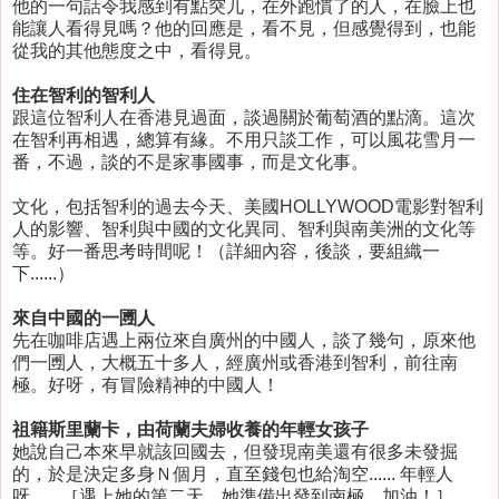
他的一句話令我感到有點突兀，在外跑慣了的人，在臉上也
能讓人看得見嗎？他的回應是，看不見，但感覺得到，也能
從我的其他態度之中，看得見。
住在智利的智利人
跟這位智利人在香港見過面，談過關於葡萄酒的點滴。這次
在智利再相遇，總算有緣。不用只談工作，可以風花雪月一
番，不過，談的不是家事國事，而是文化事。
文化，包括智利的過去今天、美國HOLLYWOOD電影對智利
人的影響、智利與中國的文化異同、智利與南美洲的文化等
等。好一番思考時間呢！（詳細內容，後談，要組織一
下......）
來自中國的一圑人
先在咖啡店遇上兩位來自廣州的中國人，談了幾句，原來他
們一圑人，大概五十多人，經廣州或香港到智利，前往南
極。好呀，有冒險精神的中國人！
祖籍斯里蘭卡，由荷蘭夫婦收養的年輕女孩子
她說自己本來早就該回國去，但發現南美還有很多未發掘
的，於是決定多身Ｎ個月，直至錢包也給淘空...... 年輕人
呀...... ［遇上她的第二天，她準備出發到南極。加油！］