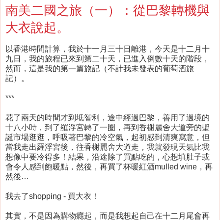
南美二國之旅（一）：從巴黎轉機與
大衣說起。
以香港時間計算，我於十一月三十日離港，今天是十二月十
九日，我的旅程已來到第二十天，已進入倒數十天的階段，
然而，這是我的第一篇旅記（不計我未發表的葡萄酒旅
記）。
***
花了兩天的時間才到坻智利，途中經過巴黎，善用了過境的
十八小時，到了羅浮宮轉了一圈，再到香榭麗舍大道旁的聖
誕市場逛逛，呼吸著巴黎的冷空氣，起初感到清爽寫意，但
當我走出羅浮宮後，往香榭麗舍大道走，我就發現天氣比我
想像中要冷得多！結果，沿途除了買點吃的，心想填肚子或
會令人感到飽暖點，然後，再買了杯暖紅酒mulled wine，再
然後…
我去了shopping - 買大衣！
其實，不是因為購物癮起，而是我想起自己在十二月尾會再