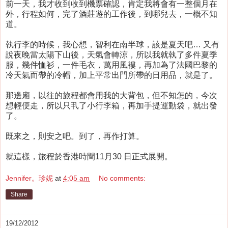
前一天，我才收到收到機票確認，肯定我將會有一整個月在
外，行程如何，完了酒莊遊的工作後，到哪兒去，一概不知
道。
執行李的時候，我心想，智利在南半球，該是夏天吧… 又有
說夜晚當太陽下山後，天氣會轉涼，所以我就執了多件夏季
服，幾件恤衫，一件毛衣，萬用風褸，再加為了法國巴黎的
冷天氣而帶的冷帽，加上平常出門所帶的日用品，就是了。
那邊廂，以往的旅程都會用我的大背包，但不知怎的，今次
想輕便走，所以只丮了小行李箱，再加手提運動袋，就出發
了。
既來之，則安之吧。到了，再作打算。
就這樣，旅程於香港時間11月30 日正式展開。
Jennifer。珍妮
at
4:05 am
No comments:
Share
19/12/2012