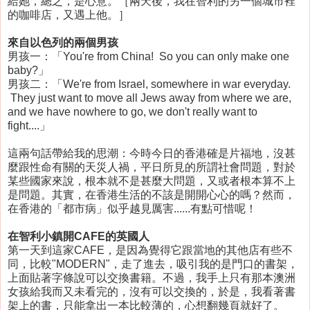
給她，總之，是心意。［兩天後，我在智利的另一個城市裡
的咖啡店，又遇上他。］
來自以色列的兩個男孩
男孩一：「You're from China! So you can only make one
baby?」
男孩二：「We're from Israel, somewhere in war everyday.
They just want to move all Jews away from where we are,
and we have nowhere to go, we don't really want to
fight....」
這兩句話帶給我的思潮：今時今日的香港確是片福地，沒甚
麼跟性命有關的天災人禍，平日所見的所謂社會問題，對於
某些國家來說，根本就不是甚麼大問題，又或者根本算不上
是問題。其實，在香港生活的不該是開開心心的嗎？然而，
在香港的「都市病」似乎越見厲害......有點可惜呢！
在智利小鎮開CAFE的英國人
第一天到這家CAFE，是因為覺得它跟當地的其他店有些不
同，比較"MODERN"，走了進去，吸引我的是門口的書架，
上面貼著字條說可以交換書籍。不過，我手上只有那本澳洲
女孩給我而又未看完的，沒有可以交換的，於是，我看著書
架上的書，只能拿出一本比較薄的，心想翻幾頁就好了。