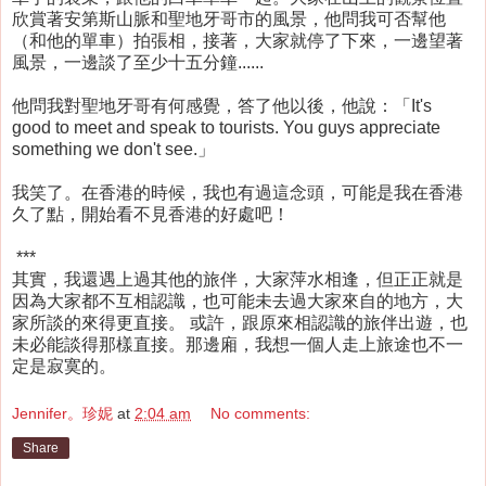
欣賞著安第斯山脈和聖地牙哥市的風景，他問我可否幫他
（和他的單車）拍張相，接著，大家就停了下來，一邊望著
風景，一邊談了至少十五分鐘......
他問我對聖地牙哥有何感覺，答了他以後，他說：「It's
good to meet and speak to tourists. You guys appreciate
something we don't see.」
我笑了。在香港的時候，我也有過這念頭，可能是我在香港
久了點，開始看不見香港的好處吧！
***
其實，我還遇上過其他的旅伴，大家萍水相逢，但正正就是
因為大家都不互相認識，也可能未去過大家來自的地方，大
家所談的來得更直接。 或許，跟原來相認識的旅伴出遊，也
未必能談得那樣直接。那邊廂，我想一個人走上旅途也不一
定是寂寞的。
Jennifer。珍妮
at
2:04 am
No comments:
Share