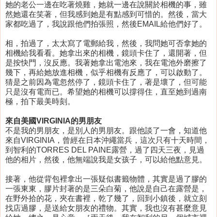
她的老公一邊在吃著燒雞，她就一邊在說關於相機的事，雖
然她還在笑著，但我感到她是有點感到可惜的。然後，當大
家都吃過了，我說跟他們拍張照，然後EMAIL給他們好了。
相，拍過了，太太寫了電郵給我，然後，我問她可否拿她的
相機給我看看。她拿出來的相機，鏡頭卡住了，還開著，但
是按快門，沒反應。我著她拿出電池來，我在電池外磨擦了
幾下，再給她放進相機，似乎相機有反應了，可以啟動了。
猜是之前因為電忽然停了，鏡頭卡住了，著是壞了，但可能
只是沒有電而已。希望她的相機可以撐得住，直至她到過南
極，拍下最美時刻。
來自美國VIRGINIA的男朋友
不是我的男朋友，是別人的男朋友。跟他談了一會，知道他
來自VIRGINIA，曾經在日本沖繩當兵，這次只有十天時間，
到智利的TORRES DEL PAINE露營，過了四天三夜，見過
他的相片，然後，他無端說我是女孩子，可以給他點意見。
接著，他從背包裡拿出一張疑似書籤物體，其實是過了膠的
一張東東，膠片封著的是三朵白菊，他說是自己在露營是，
在野外拾的花，夾在書裡，乾了幾了，回到小鎮後，就立刻
找店過膠，是送給女朋友的禮物。其實，我也沒有甚麼意見