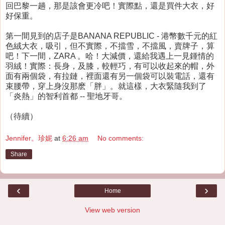
回巴黎一趟，那是該會更冷吧！實際點，還是買件大衣，好
好保重。
第一間見到的店子是BANANA REPUBLIC - 港幣數千元的紅
色絨大衣，吸引，但不實際，不擋雪，不擋風，賣牌子，算
吧！下一間，ZARA 。哈！大減價，還給我遇上一見鍾情的
羽絨！實際：長身，及膝，較輕巧，有可以收起來的帽，外
面有兩個袋，有拉鏈，裡面還有另一個袋可以裝電話，還有
束腰帶，穿上身沒那麽「胖」。就這樣，大衣緊隨我到了
「炎熱」的智利首都 -- 聖地牙哥。
（待續）
Jennifer。珍妮
at
6:26 am
No comments:
Share
‹
›
Home
View web version