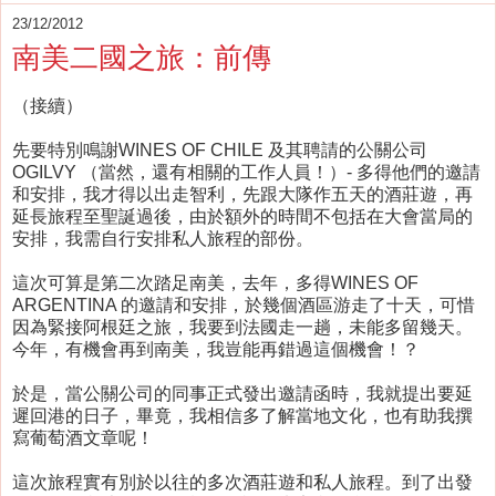
23/12/2012
南美二國之旅：前傳
（接續）
先要特別鳴謝WINES OF CHILE 及其聘請的公關公司
OGILVY （當然，還有相關的工作人員！）- 多得他們的邀請
和安排，我才得以出走智利，先跟大隊作五天的酒莊遊，再
延長旅程至聖誕過後，由於額外的時間不包括在大會當局的
安排，我需自行安排私人旅程的部份。
這次可算是第二次踏足南美，去年，多得WINES OF
ARGENTINA 的邀請和安排，於幾個酒區游走了十天，可惜
因為緊接阿根廷之旅，我要到法國走一趟，未能多留幾天。
今年，有機會再到南美，我豈能再錯過這個機會！？
於是，當公關公司的同事正式發出邀請函時，我就提出要延
遲回港的日子，畢竟，我相信多了解當地文化，也有助我撰
寫葡萄酒文章呢！
這次旅程實有別於以往的多次酒莊遊和私人旅程。到了出發