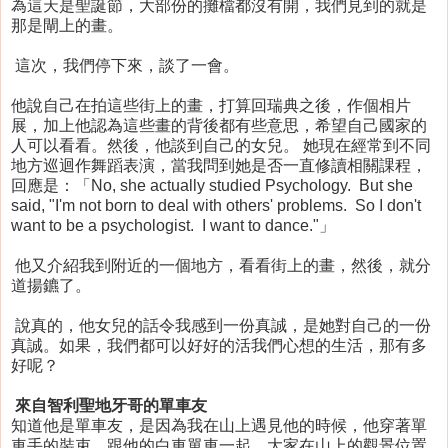
為這天是聖誕節，大部份的攤檔都沒有開，我們見到的就是
那是閘上的畫。
這次，我們停下來，談了一會。
他說自己在拍這些街上的畫，打算回瑞典之後，作個相片
展，加上他認為這些畫的背後都有些意思，希望自己國家的
人可以看看。然後，他談到自己的女兒。 她現在經常到不同
地方巡迴作舞蹈表演，當我問到她是否一直修讀相關課程，
回應是：「No, she actually studied Psychology. But she
said, "I'm not born to deal with others' problems. So I don't
want to be a psychologist. I want to dance."」
他又介紹我到附近的一個地方，看看街上的畫，然後，就分
道揚鑣了。
說真的，他女兒的話令我感到一份真誠，是她對自己的一份
真誠。如果，我們都可以好好的活我們心想的生活，那有多
好呢？
來自智利聖地牙哥的單車友
知道他是單車友，是因為我在山上遇見他的時候，他穿著單
車手的裝束，跟他的白車單車一起。大家在山上的觀景位置