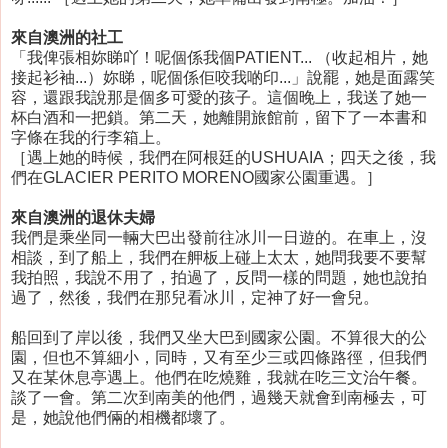
來自澳洲的社工
「我俾張相妳睇吖！呢個係我個PATIENT... （收起相片，她
接起衫袖...）妳睇，呢個係佢咬我啲印...」說罷，她是面露笑
容，還跟我說那是個多可愛的孩子。這個晚上，我送了她一
杯白酒和一把鎖。第二天，她離開旅館前，留下了一本書和
字條在我的行李箱上。
［遇上她的時候，我們在阿根廷的USHUAIA；四天之後，我
們在GLACIER PERITO MORENO國家公園重遇。］
來自澳洲的退休夫婦
我們是乘坐同一輛大巴出發前往冰川一日遊的。在車上，沒
相談，到了船上，我們在舺板上碰上太太，她問我要不要幫
我拍照，我說不用了，拍過了，反問一樣的問題，她也說拍
過了，然後，我們在那兒看冰川，定神了好一會兒。
船回到了岸以後，我們又坐大巴到國家公園。不算很大的公
園，但也不算細小，同時，又有至少三或四條路徑，但我們
又在某休息亭遇上。他們在吃燒雞，我就在吃三文治午餐。
談了一會。第二次到南美的他們，過幾天就會到南極去，可
是，她說他們倆的相機都壞了。