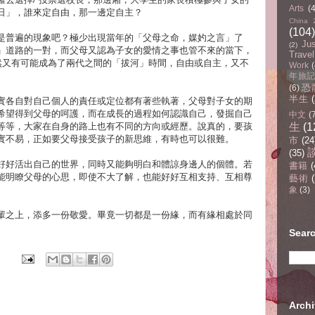
Arts
(
日」，誰來定自由，那一邊定自主？
China 
(104)
是普遍的現象吧？極少出現當年的「父母之命，媒妁之言」了
Ju
(2)
」道路的一對，而父母又認為子女的愛情之事也管不來的當下，
Travel
竟然又有可能成為了兩代之間的「拔河」時間，自由或自主，又不
Work
(
年旅記(
恐
(6)
半生
實各自對自己個人的責任或定位都有著些執著，父母對子女的期
希望得到父母的呵護，而在成長的過程如何認識自己，發掘自己
中文
(
等等，大家在自身的路上也有不同的方向或經歷。說真的，要孩
生
(1
實不易，正如要父母接受孩子的新思維，有時也可以很難。
市
(24
(35)
好好活出自己的世界，同時又能夠明白和體諒身邊人的個體。若
書籍
(
能明瞭父母的心思，即使不大了解，也能好好互相支持、互相尊
藝術
(
象
(3)
輩之上，添多一份敬愛。畢竟一切都是一份緣，而有緣相處於同
Sear
Arc