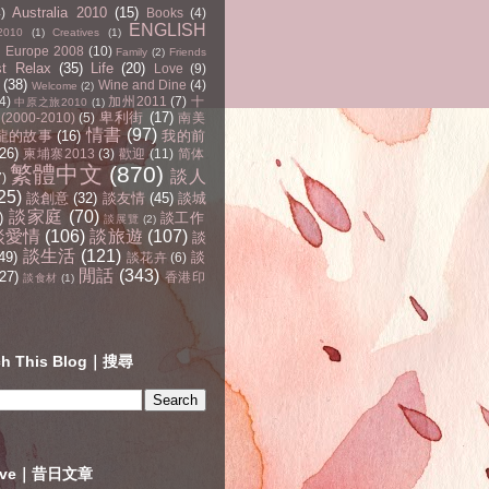
Australia 2010
(15)
4)
Books
(4)
ENGLISH
2010
(1)
Creatives
(1)
Europe 2008
(10)
Family
(2)
Friends
st Relax
(35)
Life
(20)
Love
(9)
(38)
Wine and Dine
(4)
Welcome
(2)
4)
加州2011
(7)
十
中原之旅2010
(1)
卑利街
(17)
2000-2010)
(5)
南美
情書
(97)
龍的故事
(16)
我的前
(26)
柬埔寨2013
(3)
歡迎
(11)
简体
繁體中文
(870)
談人
7)
25)
談創意
(32)
談友情
(45)
談城
談家庭
(70)
)
談工作
談展覽
(2)
談愛情
(106)
談旅遊
(107)
談
談生活
(121)
49)
談
談花卉
(6)
閒話
(343)
27)
香港印
談食材
(1)
ch This Blog｜搜尋
hive｜昔日文章