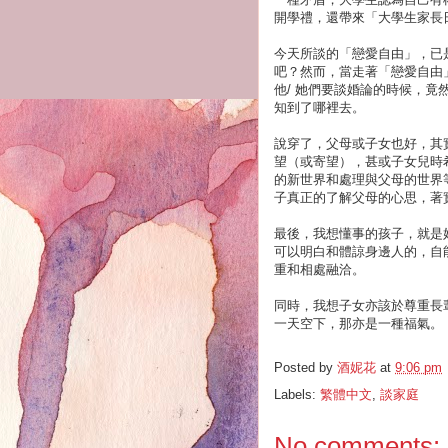
開學禮，還帶來「大學生家長
今天所談的「戀愛自由」，已
吧？然而，當走著「戀愛自由
他/ 她們要談婚論的時候，
知到了哪裡去。
說穿了，父母或子女也好，其
望（或寄望），甚或子女兒時
的新世界和處理與父母的世界
子真正的了解父母的心思，著
最後，我想懂事的孩子，就是
可以明白和體諒身邊人的，自
重和相處融洽。
同時，我想子女亦該於尊重長
一天空下，那亦是一種福氣。
Posted by
酒妮花
at
9:06 pm
Labels:
繁體中文
,
談家庭
No comments: