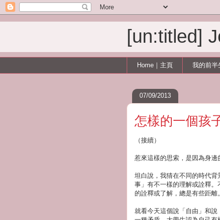
[un:titled]
Home｜主頁
我的前半
07/09/2013
怎樣的一個孩
（接續）
惹來這樣的思索，是因為身邊
坦白說，我猜在不同的時代背
事」有不一樣的理解或詮釋。
的詮釋或了解，總是有些距離
就看今天這個說「自由」和說
一種矛盾，大學生認為自己有