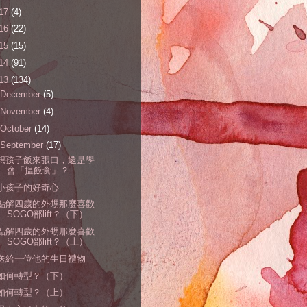
17
(4)
16
(22)
15
(15)
14
(91)
13
(134)
December
(5)
November
(4)
October
(14)
September
(17)
想孩子飯來張口，還是學
會「揾飯食」？
小孩子的好奇心
點解四歲的外甥那麼喜歡
SOGO部lift？（下）
點解四歲的外甥那麼喜歡
SOGO部lift？（上）
送給一位他的生日禮物
如何轉型？（下）
如何轉型？（上）