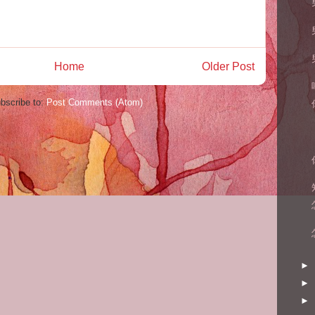
Home
Older Post
bscribe to:
Post Comments (Atom)
►
►
►