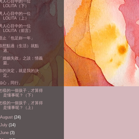
男人心目中的一位
LOLITA（下）
男人心目中的一位
LOLITA（上）
男人心目中的一位
LOLITA（前言）
唔止「包足妳一年」
你想點過（生活）就點
過。
「婚姻失敗」之談：情義
篇。
你的決定，就是我的決
定。
知心，同行。
怎樣的一個孩子，才算得
是懂事呢？（下）
怎樣的一個孩子，才算得
是懂事呢？（上）
August
(24)
July
(14)
June
(3)