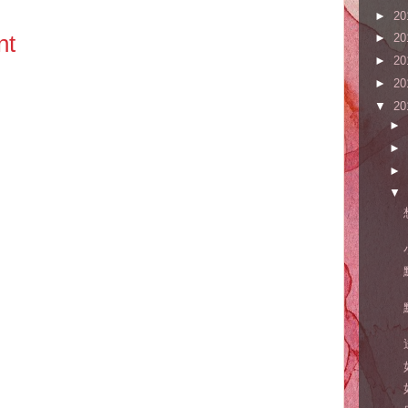
►
20
nt
►
20
►
20
►
20
▼
20
►
►
►
▼