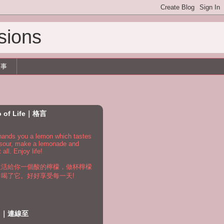
sions
故事
o of Life｜格言
e hands you a lemon which tastes
 sour, make a lemonade and
t all. Enjoy life!
生活給你一個酸的檸檬，做杯檸檬
，喝了它。好好享受每一天!
to｜連線至