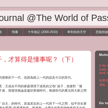
 Journal @The World of Pas
生
情書
十年旅記 (2000-2010)
卑利街的天空
恐龍的
Mott
子，才算得是懂事呢？（下）
If lif
really
drink i
的朋輩的下一代，也因為跟上一代的談及今日的世代。
如果
凍飲
景，又或在不同的家庭環境下成長的父母/ 孩子，就會對「懂
不過，我發現無論是處於那個時代，每個世代的看法與大家之間
。
Go 
「自主」的時代，若遠若近的上一代與下一代之間，似乎存在著
權去選擇/ 投票選校長，那邊廂，大學生的家長積極參與子女的