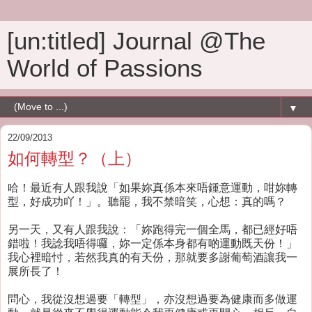
[un:titled] Journal @The
World of Passions
▼
22/09/2013
如何轉型？（上）
哈！最近有人跟我說「如果妳真係本來唔鍾意運動，咁妳轉
型，好成功吖！」。聽罷，我不禁暗笑，心想：真的嗎？
另一天，又有人跟我說：「妳跑得完一個全馬，都已經好唔
錯啦！我諗我唔得囉，妳一定係本身都有啲運動既天份！」
我心裡暗忖，若然我真的有天份，那就要多謝葡萄酒讓我一
展所長了！
問心，我從沒想過要「轉型」，亦沒想過要為健康而多做運