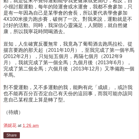
動，就是從來不覺得運動能令我更健康或更開心，相反，自
小很討厭運動，每年的陸運會或水運會，我都不會參加，只
是有一年因為自己是某學會的會長，所以要代表學會參加
4X100米接力跑步賽，破例了一次。對我來說，運動就是不
討好的活動。同時，我深信心靈滿足，人開朗，就自然健
康，所以我寧花時間喝酒去。
豈知，人生確實反覆無常，我竟為了葡萄酒去跑馬拉松。從
揚言要跑的那天起（2011年10月），至我完成了第一個半馬
(2012年2月），只短短五個月，再隔七個月（2012年9
月），我就完成了第一個全馬；九個月後（2013年6月），
完成了第二個全馬；六個月後（2013年12月）又準備跑一個
半馬。
對不愛運動，又不多運動的我，能夠有此「成績」，或許我
也不能再百分百否定自己有天份的這回事，而我可能亦該同
意自己某程度上算是轉了型。
（待續）
酒妮花
at
1:26 am
Share