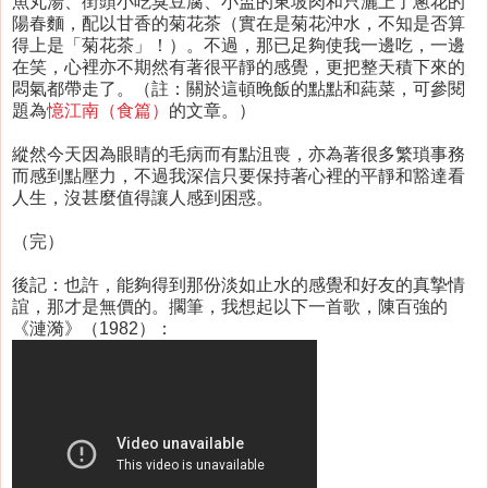
魚丸湯、街頭小吃臭豆腐、小盅的東坡肉和只灑上了蔥花的
陽春麵，配以甘香的菊花茶（實在是菊花沖水，不知是否算
得上是「菊花茶」！）。不過，那已足夠使我一邊吃，一邊
在笑，心裡亦不期然有著很平靜的感覺，更把整天積下來的
悶氣都帶走了。（註：關於這頓晚飯的點點和蒓菜，可參閱
題為
憶江南（食篇）
的文章。）
縱然今天因為眼睛的毛病而有點沮喪，亦為著很多繁瑣事務
而感到點壓力，不過我深信只要保持著心裡的平靜和豁達看
人生，沒甚麼值得讓人感到困惑。
（完）
後記：也許，能夠得到那份淡如止水的感覺和好友的真摯情
誼，那才是無價的。擱筆，我想起以下一首歌，陳百強的
《漣漪》（1982）：