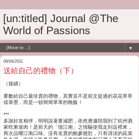
[un:titled] Journal @The
World of Passions
▼
09/04/2011
送給自己的禮物（下）
（接續）
要數給自己最珍貴的禮物，其實並不是前文提過的花花草草
或筆墨，而是一頓簡簡單單的晚飯！
***
多謝好友相伴，明明說著要減肥，依然應邀陪我到了杭州酒
家吃東坡肉！是前天的「憶江南」之情驅使我走到這裡來，
再次品嚐江南口味。沒有名貴的鮑參翅肚，只有清淡的蒓菜