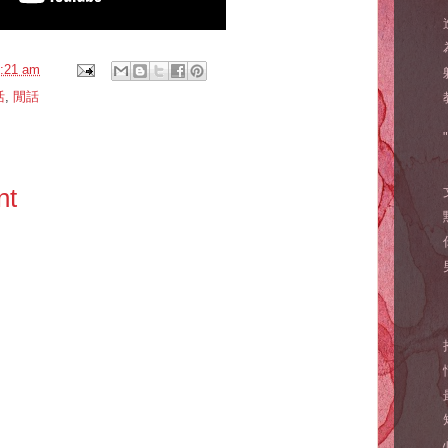
:21 am
活
,
閒話
nt