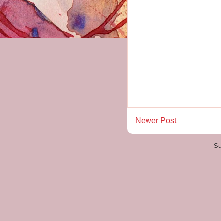
Newer Post
Su