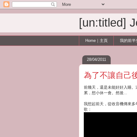
[un:titled]
Home｜主頁
我的前半
28/04/2011
為了不讓自己
前幾天，還是未能好好入睡。
累，想小休一會。然後...
我想起前天，從收音機傳來多
歌：