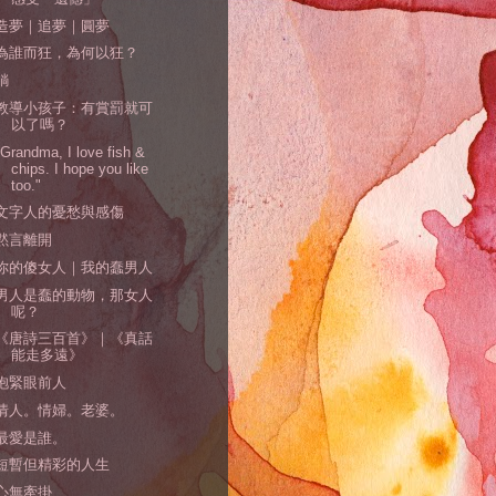
造夢｜追夢｜圓夢
為誰而狂，為何以狂？
躺
教導小孩子：有賞罰就可
以了嗎？
"Grandma, I love fish &
chips. I hope you like
too."
文字人的憂愁與感傷
黙言離開
你的傻女人｜我的蠢男人
男人是蠢的動物，那女人
呢？
《唐詩三百首》｜《真話
能走多遠》
抱緊眼前人
情人。情婦。老婆。
最愛是誰。
短暫但精彩的人生
心無牽掛