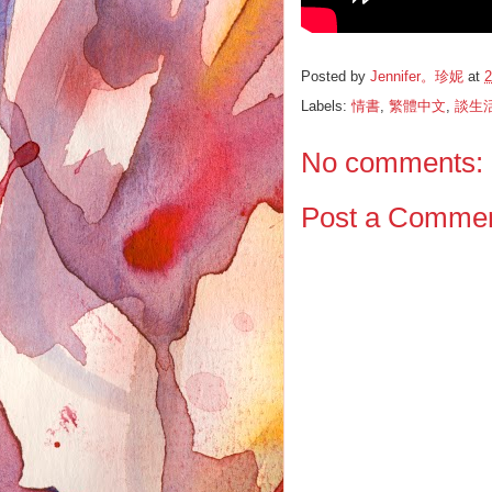
Posted by
Jennifer。珍妮
at
2
Labels:
情書
,
繁體中文
,
談生
No comments:
Post a Comme