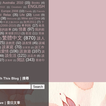
Australia 2010
(15)
4)
Books
(4)
ENGLISH
2010
(1)
Creatives
(1)
Europe 2008
(10)
Family
(2)
Friends
st Relax
(35)
Life
(20)
Love
(9)
(38)
Wine and Dine
(4)
Welcome
(2)
4)
加州2011
(7)
十
中原之旅2010
(1)
卑利街
(17)
2000-2010)
(5)
南美
情書
(97)
龍的故事
(16)
我的前
(26)
柬埔寨2013
(3)
歡迎
(11)
简体
繁體中文
(870)
談人
7)
25)
談創意
(32)
談友情
(45)
談城
談家庭
(70)
)
談工作
談展覽
(2)
談愛情
(106)
談旅遊
(107)
談
談生活
(121)
49)
談
談花卉
(6)
閒話
(343)
27)
香港印
談食材
(1)
ch This Blog｜搜尋
hive｜昔日文章