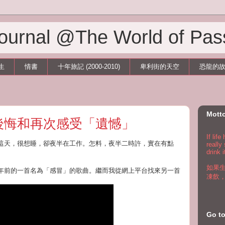
 Journal @The World of Pas
生
情書
十年旅記 (2000-2010)
卑利街的天空
恐龍的
Mott
後悔和再次感受「遺憾」
If lif
這天，很想睡，卻夜半在工作。怎料，夜半二時許，實在有點
really
drink i
如果
年前的一首名為「感冒」的歌曲。繼而我從網上平台找來另一首
凍飲
Go 