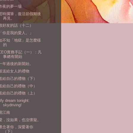
昨夜的夢一場
暫時擱筆，復活節假期後
再見。
致好友的話（十二）
「你是我的愛人。」
如不知「地獄」是怎麼樣
的
CEO實務手記（一）：凡
事總有開始
一年過後的新開始。
談送給女人的禮物
送給自己的禮物（下）
送給自己的禮物（中）
送給自己的禮物（上）
My dream tonight:
skydriving!
憶江南
愛，沒如果，也沒懷疑。
懷念著你，深愛著你
（下）