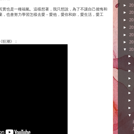
►
20
其實也是一種福氣。這樣想著，我只想說，為了不讓自己後悔和
►
20
棄，也會努力學習怎樣去愛－愛他，愛你和妳，愛生活，愛工
►
20
►
20
►
20
《狂潮》：
►
20
▼
20
►
►
►
►
►
►
►
►
▼