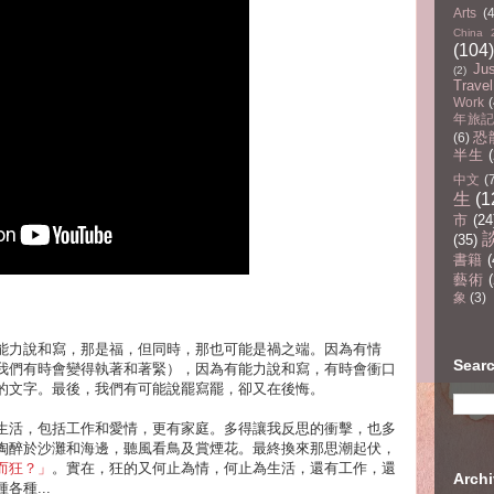
Arts
(
China 
(104)
Ju
(2)
Travel
Work
(
年旅記(
恐
(6)
半生
中文
(
生
(1
市
(24
(35)
書籍
(
藝術
(
象
(3)
能力說和寫，那是福，但同時，那也可能是禍之端。因為有情
Sear
我們有時會變得執著和著緊），因為有能力說和寫，有時會衝口
的文字。最後，我們有可能說罷寫罷，卻又在後悔。
生活，包括工作和愛情，更有家庭。多得讓我反思的衝擊，也多
陶醉於沙灘和海邊，聽風看鳥及賞煙花。最終換來那思潮起伏，
而狂？」
。實在，狂的又何止為情，何止為生活，還有工作，還
Arc
種...