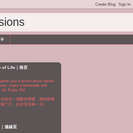
sions
故事
o of Life｜格言
e hands you a lemon which tastes
 sour, make a lemonade and
t all. Enjoy life!
生活給你一個酸的檸檬，做杯檸檬
，喝了它。好好享受每一天!
to｜連線至