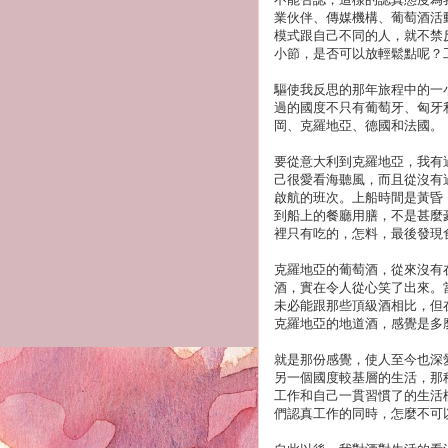
業伙伴、傳媒機構、葡萄酒活
模式跟自己不同的人，就不禁
小節，是否可以放輕鬆點呢？
驅使我反思的那年旅程中的一
過的國度不只有葡萄牙、匈牙
岡、克羅地亞、德國和法國。
要從意大利到克羅地亞，我有
己很愛看海聽風，而且從沒有
啟航的班次。上船時間是黃昏
到船上的餐廳用膳，不是甚麼
裡只有吃的，怎料，最後發現
克羅地亞的葡萄酒，從來沒有
酒，實在令人從心笑了出來。
未必能跟那些頂級酒相比，但
克羅地亞的地道酒，感覺是多
就是那份感覺，使人至今也深
另一個國度較基層的生活，那
工作和自己一貫習慣了的生活
們認真工作的同時，怎麼不可