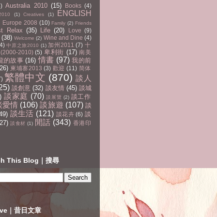
Australia 2010
(15)
4)
Books
(4)
ENGLISH
2010
(1)
Creatives
(1)
Europe 2008
(10)
Family
(2)
Friends
st Relax
(35)
Life
(20)
Love
(9)
(38)
Wine and Dine
(4)
Welcome
(2)
4)
加州2011
(7)
十
中原之旅2010
(1)
卑利街
(17)
2000-2010)
(5)
南美
情書
(97)
龍的故事
(16)
我的前
(26)
柬埔寨2013
(3)
歡迎
(11)
简体
繁體中文
(870)
談人
7)
25)
談創意
(32)
談友情
(45)
談城
談家庭
(70)
)
談工作
談展覽
(2)
談愛情
(106)
談旅遊
(107)
談
談生活
(121)
49)
談
談花卉
(6)
閒話
(343)
27)
香港印
談食材
(1)
ch This Blog｜搜尋
hive｜昔日文章