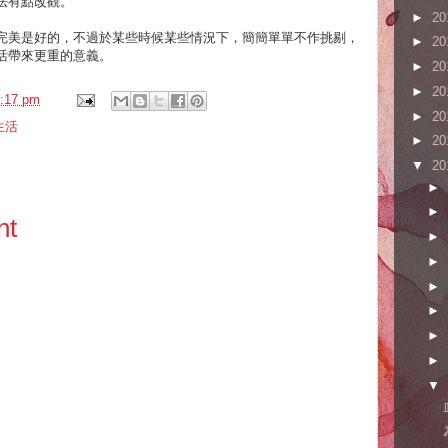
法有點改觀。
►
20
完美是好的，不過於某些時候某些情況下，簡簡單單不作挑剔，
►
20
活帶來更重的意義。
►
20
►
20
:17 pm
►
20
生活
►
20
▼
20
►
►
nt
►
►
►
►
►
►
▼