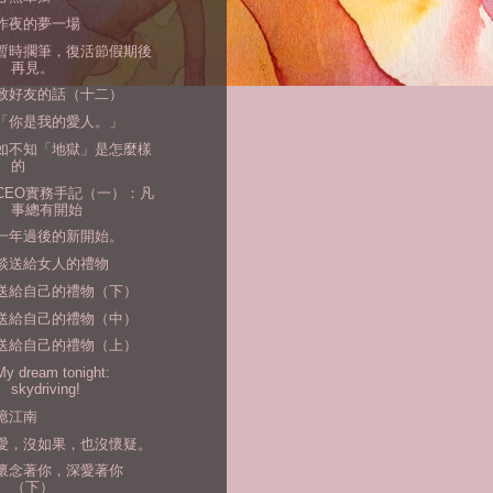
昨夜的夢一場
暫時擱筆，復活節假期後
再見。
致好友的話（十二）
「你是我的愛人。」
如不知「地獄」是怎麼樣
的
CEO實務手記（一）：凡
事總有開始
一年過後的新開始。
談送給女人的禮物
送給自己的禮物（下）
送給自己的禮物（中）
送給自己的禮物（上）
My dream tonight:
skydriving!
憶江南
愛，沒如果，也沒懷疑。
懷念著你，深愛著你
（下）