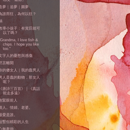
造夢｜追夢｜圓夢
為誰而狂，為何以狂？
躺
教導小孩子：有賞罰就可
以了嗎？
"Grandma, I love fish &
chips. I hope you like
too."
文字人的憂愁與感傷
黙言離開
你的傻女人｜我的蠢男人
男人是蠢的動物，那女人
呢？
《唐詩三百首》｜《真話
能走多遠》
抱緊眼前人
情人。情婦。老婆。
最愛是誰。
短暫但精彩的人生
心無牽掛