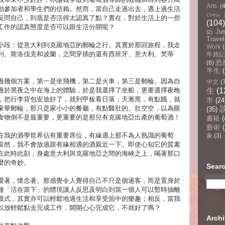
Arts
(
動參加者和學生們的信賴。然而，當自己走過出去，遇上過生活
China 
反問自己，到底是否活得太認真了點？實在，對於生活上的一些
(104)
工作的認真態度是否可以跟生活分開呢？
Ju
(2)
Travel
小段：從意大利到克羅地亞的郵輪之行。其實於那回旅程，我走
Work
(
利、斯洛伐克和波蘭，之間穿插的還有西班牙、意大利、梵蒂
年旅記(
恐
(6)
半生
過幾個方案，第一是坐飛機，第二是火車，第三是郵輪。因為自
中文
(
過於黑夜之中在海上的體驗，於是我選擇了坐船，更要選擇夜晚
生
(1
，把行李背包安放好了，就到甲板看日落；天漸黑，有點餓，就
市
(24
豪華郵輪，那只是家小小的餐廳，有點醫肚的。肚空空，以為眼
(35)
食物倒不是最重要，更重要的是那兒有克羅地亞出產的葡萄酒！
書籍
(
藝術
(
在我的酒學世界佔有重要席位，有緣遇上那不為人熟識的葡萄
象
(3)
當然，我不會放過跟有緣相遇的酒親近一下。即使心知它的質素
在此時此刻，身處意大利與克羅地亞之間的海峽之上，喝著那口
麼的奇妙。
Sear
愛著，懷念著。那感覺令人覺得自己不只是個過客，而是置身於
種「活在當下」的體現讓人反思及明白到當一個人可以暫時抽離
模式，其實亦可以輕鬆地過生活和享受箇中的樂趣；相反，當我
以放輕鬆點去完成工作，開開心心完成它，不就好了嗎？
Arc