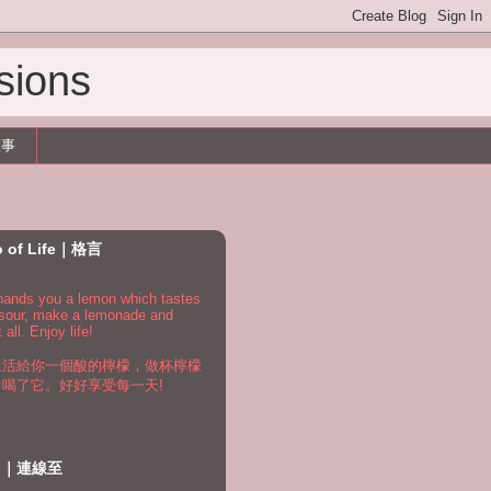
sions
故事
o of Life｜格言
e hands you a lemon which tastes
 sour, make a lemonade and
t all. Enjoy life!
生活給你一個酸的檸檬，做杯檸檬
，喝了它。好好享受每一天!
to｜連線至