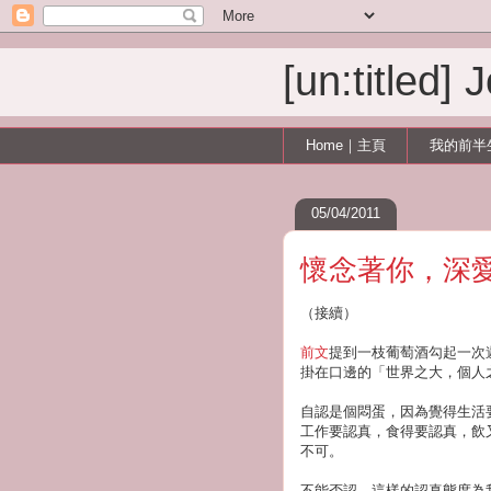
[un:titled]
Home｜主頁
我的前半
05/04/2011
懷念著你，深
（接續）
前文
提到一枝葡萄酒勾起一次
掛在口邊的「世界之大，個人
自認是個悶蛋，因為覺得生活
工作要認真，食得要認真，飲
不可。
不能否認，這樣的認真態度為