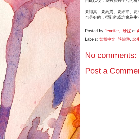
自此以後，我對酒對生活的看
要認真、要高質、要細節、要
也是好的，得到的或許會為生
Posted by
Jennifer。珍妮
at
4
Labels:
繁體中文
,
談旅遊
,
談
No comments:
Post a Comme