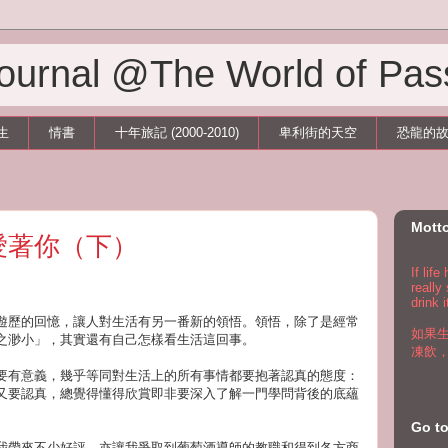
 Journal @The World of Pas
生
情書
十年旅記 (2000-2010)
卑利街的天空
恐龍的
Mott
愛著你（下）
If lif
really
drink i
遊歷的回憶，讓人對生活有另一番新的領悟。領悟，除了是經常
如果
之渺小」，其實還有自己怎樣看生活這回事。
凍飲
要有意義，幾乎等同對生活上的所有事情都要抱著認真的態度：
又要認真，總覺得懂得欣賞即非要深入了解一門學問背後的底蘊
Go 
我帶來不少好評，亦讓我爭取到葡萄酒導師的教職和得到各方商