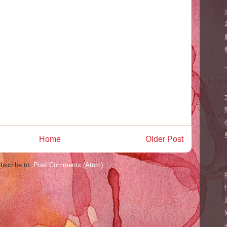
Home
Older Post
bscribe to:
Post Comments (Atom)