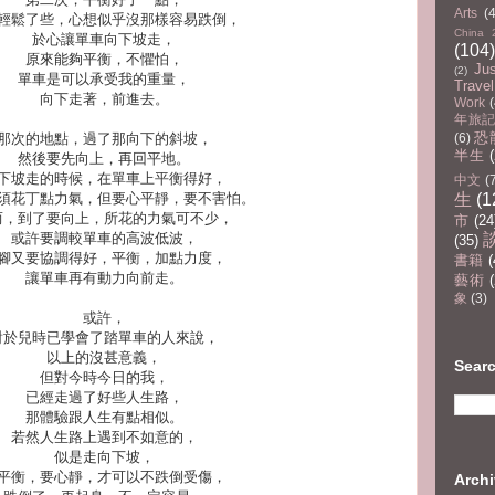
Arts
(
輕鬆了些，心想似乎沒那樣容易跌倒，
China 
於心讓單車向下坡走，
(104)
原來能夠平衡，不懼怕，
Ju
(2)
單車是可以承受我的重量，
Travel
向下走著，前進去。
Work
(
年旅記(
恐
那次的地點，過了那向下的斜坡，
(6)
半生
然後要先向上，再回平地。
下坡走的時候，在單車上平衡得好，
中文
(
須花丁點力氣，但要心平靜，要不害怕。
生
(1
而，到了要向上，所花的力氣可不少，
市
(24
或許要調較單車的高波低波，
(35)
腳又要協調得好，平衡，加點力度，
書籍
(
讓單車再有動力向前走。
藝術
(
象
(3)
或許，
對於兒時已學會了踏單車的人來說，
以上的沒甚意義，
Sear
但對今時今日的我，
已經走過了好些人生路，
那體驗跟人生有點相似。
若然人生路上遇到不如意的，
似是走向下坡，
平衡，要心靜，才可以不跌倒受傷，
Arc