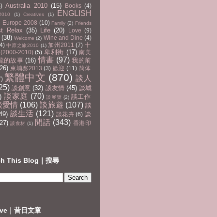
Australia 2010
(15)
4)
Books
(4)
ENGLISH
2010
(1)
Creatives
(1)
Europe 2008
(10)
Family
(2)
Friends
st Relax
(35)
Life
(20)
Love
(9)
(38)
Wine and Dine
(4)
Welcome
(2)
4)
加州2011
(7)
十
中原之旅2010
(1)
卑利街
(17)
2000-2010)
(5)
南美
情書
(97)
龍的故事
(16)
我的前
(26)
柬埔寨2013
(3)
歡迎
(11)
简体
繁體中文
(870)
談人
7)
25)
談創意
(32)
談友情
(45)
談城
談家庭
(70)
)
談工作
談展覽
(2)
談愛情
(106)
談旅遊
(107)
談
談生活
(121)
49)
談
談花卉
(6)
閒話
(343)
27)
香港印
談食材
(1)
ch This Blog｜搜尋
hive｜昔日文章