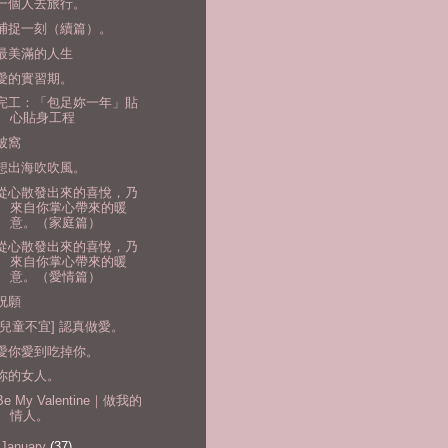
一個人去旅行。
捕捉一刻（續篇）。
最美滿的人生
愛的實習期。
完工：「包足妳一年」貼
心貼身工程
被窩
想出海吹吹風。
從心散發出來的喜悅，乃
來自你掌心帶來的暖
意。（家庭篇）
從心散發出來的喜悅，乃
來自你掌心帶來的暖
意。（愛情篇）
祝願
[兒童不宜] 認真做愛。
愛你愛到吃掉你。
你的女人。
Be My Valentine｜做我的
情人。
January
(37)