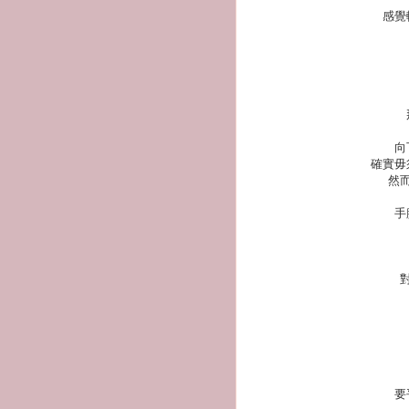
感覺
向
確實毋
然
手
要