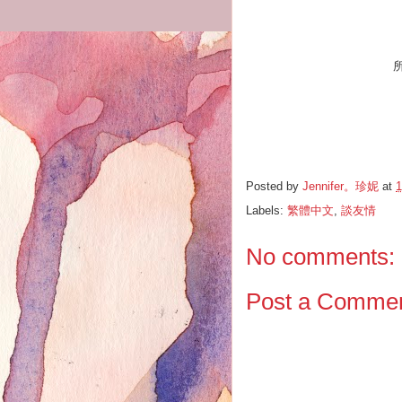
Posted by
Jennifer。珍妮
at
1
Labels:
繁體中文
,
談友情
No comments:
Post a Comme