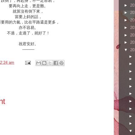
跌倒了，再起身，不一定容易，
►
20
要再向上走，更是難。
就算沒有倒下來，
►
20
當要上斜的話，
►
20
所要用的力氣，比在平路還是更多，
亦不容易。
►
20
不過，走過了，就好了！
►
20
►
20
祝君安好。
----------
▼
20
►
2:24 am
►
►
►
►
►
nt
►
►
►
►
▼