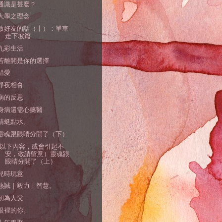
通識是甚麼？
大學之理念
致好友的話（十）：單車
走下坡篇
九彩生活
若離開是你的選擇
錯愛
靜夜相會
病的反思
身病還需心藥醫
蜻蜓點水。
靈魂跟眼睛分開了（下）
(以下內容，或會引起不
安，敬請留意）靈魂跟
眼睛分開了（上）
兒時玩意
熱誠｜毅力｜智慧。
初為人父
眼裡的你。