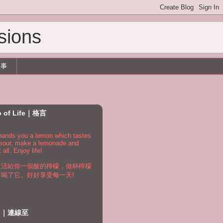
sions
故事
o of Life｜格言
e hands you a lemon which tastes
 sour, make a lemonade and
t all. Enjoy life!
生活給你一個酸的檸檬，做杯檸檬
，喝了它。好好享受每一天!
to｜連線至