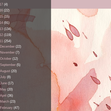
17
(4)
16
(22)
15
(15)
14
(91)
13
(134)
12
(119)
11
(254)
December
(22)
November
(7)
October
(12)
September
(5)
August
(20)
July
(8)
June
(17)
May
(20)
April
(36)
March
(23)
February
(47)