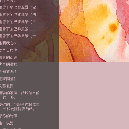
十年再聚。
雨雪下的巴黎風景（完）
雨雪下的巴黎風景（四）
雨雪下的巴黎風景（三）
雨雪下的巴黎風景（二）
雨雪下的巴黎風景（一）
誰明我心？
祝早日康復。
清晨的街道
失去的滋味
你知道嗎？
把時間凝住
文藝復興
經驗的累積，始於踏出的
第一步。
愛你的，能驅使你超越自
己和更懂得愛自己。
想你的時候
生日快樂!