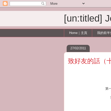
[un:titled]
Home｜主頁
我的前半
27/02/2011
致好友的話（
第