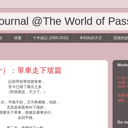
 Journal @The World of Pas
生
情書
十年旅記 (2000-2010)
卑利街的天空
恐龍的
Mott
十）：單車走下坡篇
If lif
記得早前學習踏單車，
really
drink i
至今已踏了兩次之多。
（對我來說，不少了。）
如果
凍飲
一次，平衡不好，又不夠勇敢，怕跌，
尤其是前面有向下坡的，
我要先下單車，然後拉著車步行，
走回平路。
Go 
第二次，平衡好了一點，