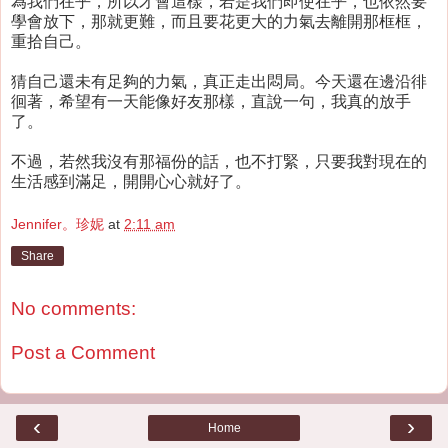
為我們在乎，所以才會這樣，若是我們即使在乎，也依然要
學會放下，那就更難，而且要花更大的力氣去離開那框框，
重拾自己。
猜自己還未有足夠的力氣，真正走出悶局。今天還在邊沿徘
徊著，希望有一天能像好友那樣，直說一句，我真的放手
了。
不過，若然我沒有那福份的話，也不打緊，只要我對現在的
生活感到滿足，開開心心就好了。
Jennifer。珍妮
at
2:11 am
Share
No comments:
Post a Comment
‹
›
Home