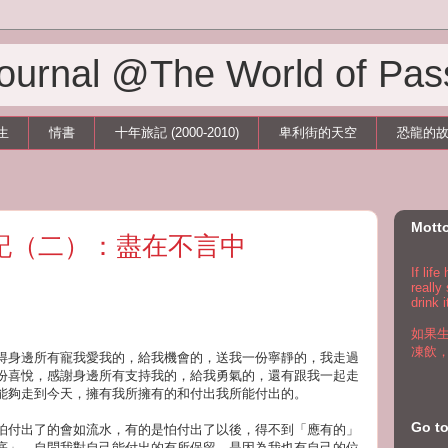
 Journal @The World of Pas
生
情書
十年旅記 (2000-2010)
卑利街的天空
恐龍的
Mott
旅記（二）：盡在不言中
If lif
really
drink i
如果
凍飲
得身邊所有寵我愛我的，給我機會的，送我一份寧靜的，我走過
份喜悅，感謝身邊所有支持我的，給我勇氣的，還有跟我一起走
能夠走到今天，擁有我所擁有的和付出我所能付出的。
Go 
怕付出了的會如流水，有的是怕付出了以後，得不到「應有的」
底」。自問我對自己能付出的有所保留，是因為我也有自己的位