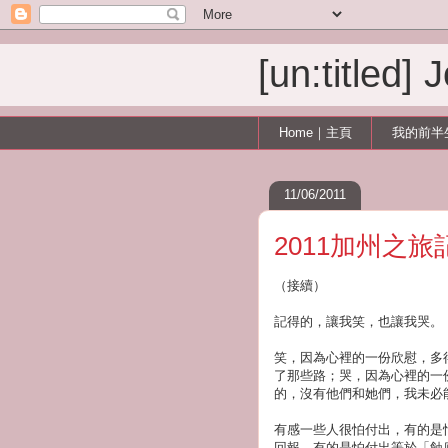
[un:titled]
Home｜主頁
我的前半
11/06/2011
2011加州之
（接續）
記得的，讓我笑，也讓我哭。
笑，因為心裡的一份欣慰，多
了那些路；哭，因為心裡的一
的，沒有他們和她們，我未必
有感一些人很怕付出，有的是
回報，有的是怕付出等於「蝕