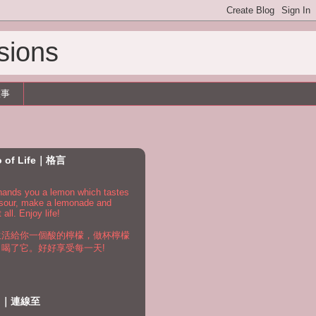
sions
故事
o of Life｜格言
e hands you a lemon which tastes
 sour, make a lemonade and
t all. Enjoy life!
生活給你一個酸的檸檬，做杯檸檬
，喝了它。好好享受每一天!
to｜連線至