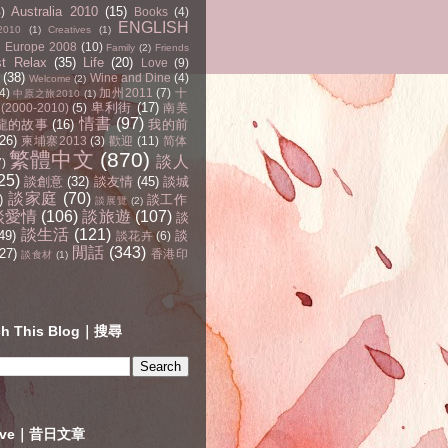
Australia 2010
(15)
4)
Books
(4)
ENGLISH
2010
(1)
Creatives
(1)
Europe 2008
(10)
Family
(2)
Friends
st Relax
(35)
Life
(20)
Love
(9)
(38)
Wine and Dine
(4)
Welcome
(2)
4)
加州2011
(7)
十
中原之旅2010
(1)
卑利街
(17)
2000-2010)
(5)
南美
情書
(97)
龍的故事
(16)
我的前
(26)
柬埔寨2013
(3)
歡迎
(11)
简体
繁體中文
(870)
談人
7)
25)
談創意
(32)
談友情
(45)
談城
談家庭
(70)
)
談工作
談展覽
(2)
談愛情
(106)
談旅遊
(107)
談
談生活
(121)
49)
談
談花卉
(6)
閒話
(343)
27)
香港印
談食材
(1)
ch This Blog｜搜尋
hive｜昔日文章