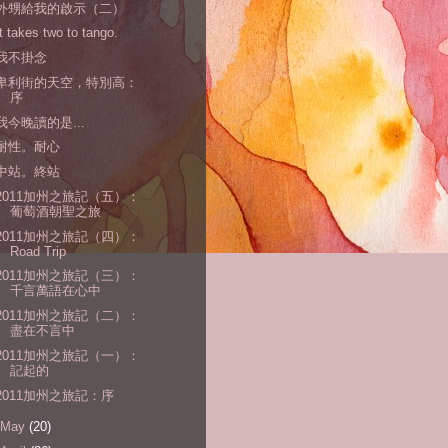
外甥給我的啟示（二）
It takes two to tango.
我不掛念
卑利街的天空，特別高：
序
我今晚讀的是...
耐性。耐心
中站。終站
2011加州之旅記（五）：
葡萄酒朝聖之旅
2011加州之旅記（四）：
Road Trip
2011加州之旅記（三）：
千言萬語在心中
2011加州之旅記（二）：
盡在不言中
2011加州之旅記（一）：
記起的
2011加州之旅記：序
May
(20)