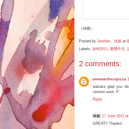
（待續）
Posted by
Jennifer。珍妮
at
8
Labels:
加州2011
,
繁體中文
,
2 comments:
emeowchocopizza
wakaka glad you like
version soon :P
Reply
珍妮
17 June 2011 at
GREAT!! Thanks!