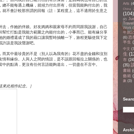
Arts
(
，總不能每遇上機緣，就傾力付出所有，但當我能夠付出的，我
China 
，就不會計較那所謂的回報（註：某程度上，這不適用於生意之
(104)
Ju
(2)
Travel
州去，作她的伴娘。好友媽媽和親家母不約而同跟我說謝，自己
Work
(
和幫忙打點是我能力範圍之內能付出的，小事而已。能有緣分享
年旅記(
恐
她的婚禮還成了我的藉口讓我暫時抽離一下，旅程更驅使我下定
(6)
半生
或許該是我說聲謝吧。
中文
(
，而其中最珍貴的不是（別人以為我有的）花不盡的金錢和沒別
生
(1
友情和緣份。人與人之間的情誼，是不該跟回報拉上關係的，也
市
(24
當中的點滴，更沒有任何言語能夠道出，一切盡在不言中。
(35)
書籍
(
藝術
(
象
(3)
送來此相作紀念。］
Sear
Arc