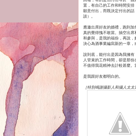
置，有自己的工作和時間安排
願意付出，而既決定付出的話
談）。
應邀出席好友的婚禮，跑到加
真的覺得愧不敢當。抽空出席
和參與，是我的福份，再說，
決心為酒事業編寫新的一章，
說到底，能付出是因為我擁有
人管束的工作時間，卻是那份
不值得我花精神去計較甚麼。
是我跟好友都明白的。
［特別鳴謝攝影人和攝人太太