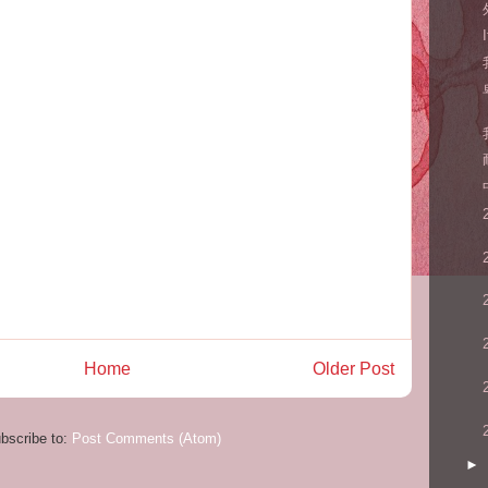
Home
Older Post
bscribe to:
Post Comments (Atom)
►