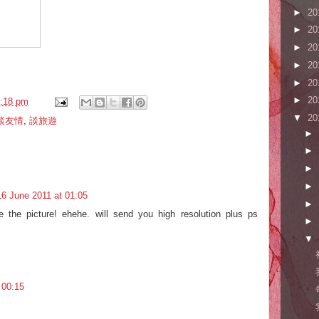
►
20
►
20
►
20
►
20
►
20
►
20
:18 pm
▼
20
談友情
,
談旅遊
►
►
►
►
16 June 2011 at 01:05
►
 the picture! ehehe. will send you high resolution plus ps
►
▼
 00:15