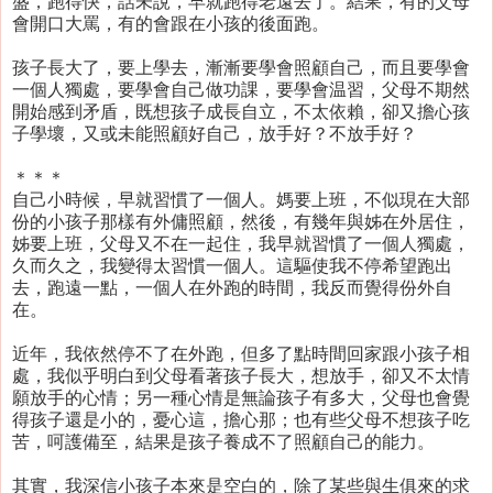
盛，跑得快，話未說，早就跑得老遠去了。結果，有的父母
會開口大罵，有的會跟在小孩的後面跑。
孩子長大了，要上學去，漸漸要學會照顧自己，而且要學會
一個人獨處，要學會自己做功課，要學會温習，父母不期然
開始感到矛盾，既想孩子成長自立，不太依賴，卻又擔心孩
子學壞，又或未能照顧好自己，放手好？不放手好？
＊＊＊
自己小時候，早就習慣了一個人。媽要上班，不似現在大部
份的小孩子那樣有外傭照顧，然後，有幾年與姊在外居住，
姊要上班，父母又不在一起住，我早就習慣了一個人獨處，
久而久之，我變得太習慣一個人。這驅使我不停希望跑出
去，跑遠一點，一個人在外跑的時間，我反而覺得份外自
在。
近年，我依然停不了在外跑，但多了點時間回家跟小孩子相
處，我似乎明白到父母看著孩子長大，想放手，卻又不太情
願放手的心情；另一種心情是無論孩子有多大，父母也會覺
得孩子還是小的，憂心這，擔心那；也有些父母不想孩子吃
苦，呵護備至，結果是孩子養成不了照顧自己的能力。
其實，我深信小孩子本來是空白的，除了某些與生俱來的求