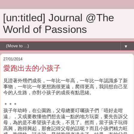
[un:titled] Journal @The
World of Passions
▼
27/01/2014
愛跑出去的小孩子
見證著外甥們成長，一年比一年高，一年比一年認識多了新
事物，一年比一年更想跑很更遠，爬得更高，我回想自己至
今的人生路，亦對小孩子的成長有點思緒。
＊＊＊
孩子年幼時，在公園跑，父母總要叮囑孩子們「唔好走咁
遠」，又或要教懂他們想去遠一點的地方玩耍，要先告訴父
母，為的是不希望孩子走失，不見了。然而，當子孩子玩得
高興，跑得興起，那會記得父母的話呢？而且小孩們精力旺