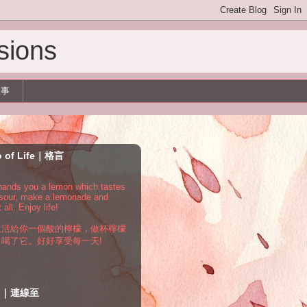
sions
故事
o of Life｜格言
e hands you a lemon which tastes
 sour, make a lemonade and
t all. Enjoy life!
生活給你一個酸的檸檬，做杯檸檬
，喝了它。好好享受每一天!
to｜連線至