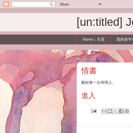
[un:titled]
Home｜主頁
我的前半
情書
獻給每一位有情人。
進入