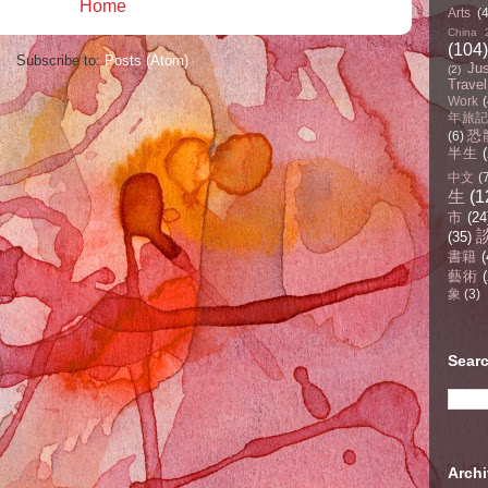
Home
Arts
(
China 
(104)
Subscribe to:
Posts (Atom)
Ju
(2)
Travel
Work
(
年旅記(
恐
(6)
半生
中文
(
生
(1
市
(24
(35)
書籍
(
藝術
(
象
(3)
Sear
Arc