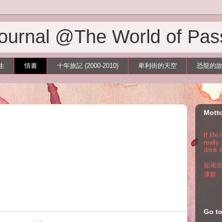
 Journal @The World of Pas
生
情書
十年旅記 (2000-2010)
卑利街的天空
恐龍的
Mott
If lif
really
drink i
如果
凍飲
Go 