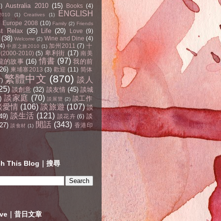
Australia 2010
(15)
4)
Books
(4)
ENGLISH
2010
(1)
Creatives
(1)
Europe 2008
(10)
Family
(2)
Friends
st Relax
(35)
Life
(20)
Love
(9)
(38)
Wine and Dine
(4)
Welcome
(2)
4)
加州2011
(7)
十
中原之旅2010
(1)
卑利街
(17)
2000-2010)
(5)
南美
情書
(97)
龍的故事
(16)
我的前
(26)
柬埔寨2013
(3)
歡迎
(11)
简体
繁體中文
(870)
談人
7)
25)
談創意
(32)
談友情
(45)
談城
談家庭
(70)
)
談工作
談展覽
(2)
談愛情
(106)
談旅遊
(107)
談
談生活
(121)
49)
談
談花卉
(6)
閒話
(343)
27)
香港印
談食材
(1)
ch This Blog｜搜尋
hive｜昔日文章