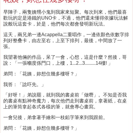
早陣子，兩隻姨甥小鬼到我家來短聚。每次到來，他們最喜
歡玩的定是港鐵的UNO卡，不過，他們還未懂得依據玩法解
說般玩這套卡，於是，他們每次都會發明新玩法。
這天，兩兄弟一邊Acappella二重唱作，一邊依顏色依數字排
列好整叠卡，由左至右，上至下排列，最後，中間放了一
張。
我望著他倆的作品，呆了一會，心想，這是什麼？然後，哥
說：「一張嗰度係門口，上樓，1...2...3.........14樓! 」
弟問：「花姨，妳想住幾多樓呀？」
我答：「諗吓先。」
「好呀！」弟說罷，就到我的書桌前「做嘢」。不知是否我
的書桌有點神奇魔力，每次他們走到書桌前，拿著紙，在桌
上的筆筒拿起各式各樣的筆，就會專心畫寫。
一會兒後，弟拿著手繪和一枝鉛字筆來到我跟前。
弟問：「花姨，妳想住幾多樓呀？」