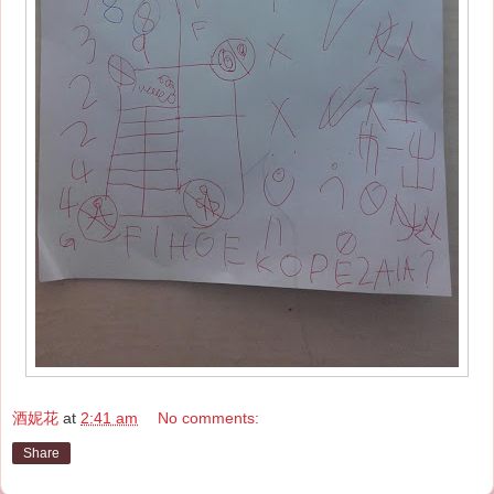
酒妮花
at
2:41 am
No comments:
Share