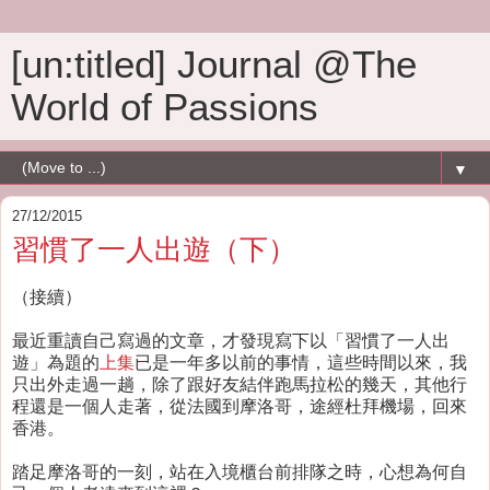
[un:titled] Journal @The
World of Passions
▼
27/12/2015
習慣了一人出遊（下）
（接續）
最近重讀自己寫過的文章，才發現寫下以「習慣了一人出
遊」為題的
上集
已是一年多以前的事情，這些時間以來，我
只出外走過一趟，除了跟好友結伴跑馬拉松的幾天，其他行
程還是一個人走著，從法國到摩洛哥，途經杜拜機場，回來
香港。
踏足摩洛哥的一刻，站在入境櫃台前排隊之時，心想為何自