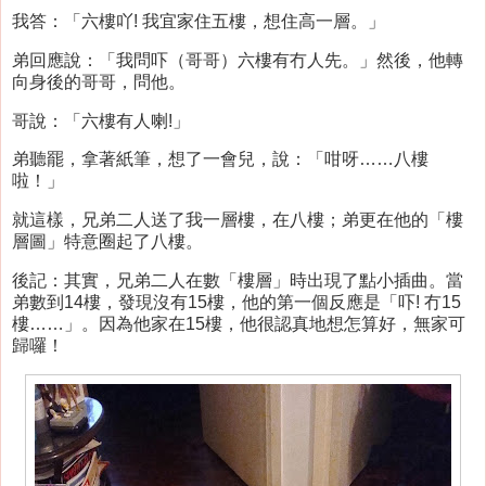
我答：「六樓吖! 我宜家住五樓，想住高一層。」
弟回應說：「我問吓（哥哥）六樓有冇人先。」然後，他轉
向身後的哥哥，問他。
哥說：「六樓有人喇!」
弟聽罷，拿著紙筆，想了一會兒，說：「咁呀……八樓
啦！」
就這樣，兄弟二人送了我一層樓，在八樓；弟更在他的「樓
層圖」特意圈起了八樓。
後記：其實，兄弟二人在數「樓層」時出現了點小插曲。當
弟數到14樓，發現沒有15樓，他的第一個反應是「吓! 冇15
樓……」。因為他家在15樓，他很認真地想怎算好，無家可
歸囉！