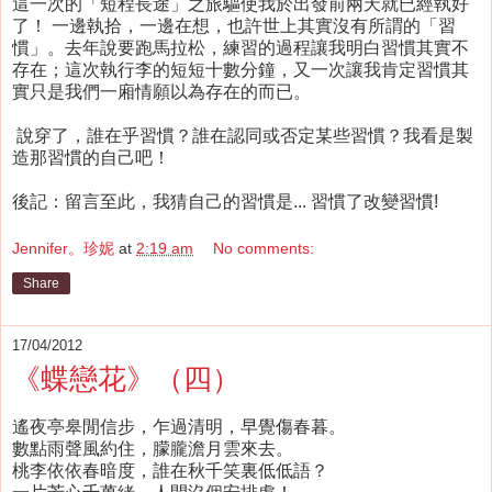
這一次的「短程長途」之旅驅使我於出發前兩天就已經執好
了！ 一邊執拾，一邊在想，也許世上其實沒有所謂的「習
慣」。去年說要跑馬拉松，練習的過程讓我明白習慣其實不
存在；這次執行李的短短十數分鐘，又一次讓我肯定習慣其
實只是我們一廂情願以為存在的而已。
說穿了，誰在乎習慣？誰在認同或否定某些習慣？我看是製
造那習慣的自己吧！
後記：留言至此，我猜自己的習慣是... 習慣了改變習慣!
Jennifer。珍妮
at
2:19 am
No comments:
Share
17/04/2012
《蝶戀花》（四）
遙夜亭皋閒信步，乍過清明，早覺傷春暮。
數點雨聲風約住，朦朧澹月雲來去。
桃李依依春暗度，誰在秋千笑裏低低語？