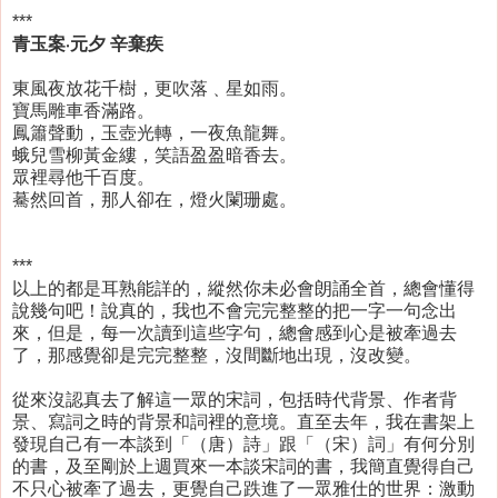
***
青玉案‧元夕 辛棄疾
東風夜放花千樹，更吹落﹑星如雨。
寶馬雕車香滿路。
鳳簫聲動，玉壺光轉，一夜魚龍舞。
蛾兒雪柳黃金縷，笑語盈盈暗香去。
眾裡尋他千百度。
驀然回首，那人卻在，燈火闌珊處。
***
以上的都是耳熟能詳的，縱然你未必會朗誦全首，總會懂得
說幾句吧！說真的，我也不會完完整整的把一字一句念出
來，但是，每一次讀到這些字句，總會感到心是被牽過去
了，那感覺卻是完完整整，沒間斷地出現，沒改變。
從來沒認真去了解這一眾的宋詞，包括時代背景、作者背
景、寫詞之時的背景和詞裡的意境。直至去年，我在書架上
發現自己有一本談到「（唐）詩」跟「（宋）詞」有何分別
的書，及至剛於上週買來一本談宋詞的書，我簡直覺得自己
不只心被牽了過去，更覺自己跌進了一眾雅仕的世界：激動