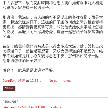
不去多想它，改而花點時間和心思去明白如何跟眼前人相處
和思考大家怎樣一起過日子。
那邊廂，我深信，有人想的可不是以上的各種各樣，而是大
家一起過怎樣的日子。這樣的日子讓他與她之間的相處變得
更直接，感情變得更真摯可貴，即使他或她或大家遇上怎樣
的逆境，亦能共同分擔與分憂，還會一起想法子解決當前的
問題。
後記：總覺得我們有時或是想得太多或太深了點，與其去想
怎樣過日子，然後過著想著，又或會覺得過的不是想的，結
果不知如何是好，心又變得忐忑不安。那倒不如簡單一點，
想想過怎樣的日子好了。
說穿了，結局還是比過程重要。
Jennifer。珍妮
at
12:55 am
No comments:
Share
04/04/2012