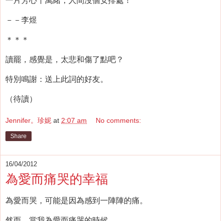
一片芳心千萬緒，人間沒個安排處！
－－李煜
＊＊＊
讀罷，感覺是，太悲和傷了點吧？
特別鳴謝：送上此詞的好友。
（待讀）
Jennifer。珍妮
at
2:07 am
No comments:
Share
16/04/2012
為愛而痛哭的幸福
為愛而哭，可能是因為感到一陣陣的痛。
然而，當我為愛而痛哭的時候，