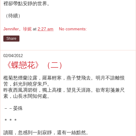
裡卻帶點安靜的世界。
（待續）
Jennifer。珍妮
at
2:27 am
No comments:
Share
02/04/2012
《蝶戀花》（二）
檻菊愁煙蘭泣露，羅幕輕寒，燕子雙飛去。明月不諳離恨
苦，斜光到曉穿朱戶。
昨夜西風凋碧樹，獨上高樓，望見天涯路。欲寄彩箋兼尺
素，山長水闊知何處。
－－晏殊
＊＊＊
讀罷，忽感到一刻寂靜，還有一絲黯然。