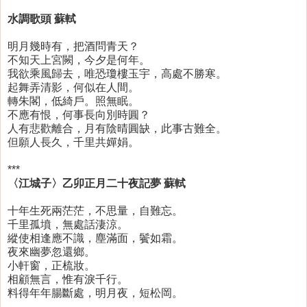
水調歌頭 蘇軾
明月幾時有，把酒問青天？
不知天上宮闕，今夕是何年。
我欲乘風歸去，唯恐瓊樓玉宇，高處不勝寒。
起舞弄清影，何似在人間。
轉朱閣，低綺戶。照無眠。
不應有恨，何事長向別時圓？
人有悲歡離合，月有陰晴圓缺，此事古難全。
但願人長久，千里共嬋娟。
***
〈江城子〉乙卯正月二十夜記夢 蘇軾
十年生死兩茫茫，不思量，自難忘。
千里孤墳，無處話淒涼。
縱使相逢應不識，塵滿面，鬢如霜。
夜來幽夢忽還鄉。
小軒窗，正梳妝。
相顧無言，惟有淚千行。
料得年年腸斷處，明月夜，短松岡。