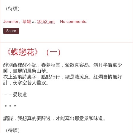
（待續）
Jennifer。珍妮
at
10:52 pm
No comments:
Share
《蝶戀花》（一）
醉別西樓醒不記，春夢秋雲，聚散真容易。斜月半窗還少
睡，畫屏閑展吳山翠。
衣上酒痕詩裏字，點點行行，總是淒涼意。紅燭自憐無好
計，夜寒空替人垂淚。
－－晏幾道
＊＊＊
讀罷，我想真的要醉過，才能寫出那意景和味道。
（待續）