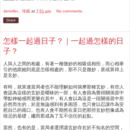
Jennifer。珍妮
at
7:51 pm
No comments:
Share
怎樣一起過日子？｜一起過怎樣的日
子？
人與人之間的相處，有著一種微妙的相吸或相拒，而心相牽
引的他跟她到底是怎樣相處的，那不只是微妙，甚或算得上
是玄妙。
有時，就算連當局者也不能理解如何揣摩那種玄妙，有些人
會認為這樣的玄妙是曖昧的一部，有人會因為覺得關係當中
帶點神秘感而更樂在其中，有人會以為這是一段關係當中所
必然而生的，於是無論感到有多困惑，也只會以忍讓作為安
慰自己的藉口。也有人會不期然在某日把那些玄妙想像成為
猜忌的基礎，繼而那成為了互不信任的起點。
當然，也有的是，當局者選擇讓玄妙存在於不知名的空間，