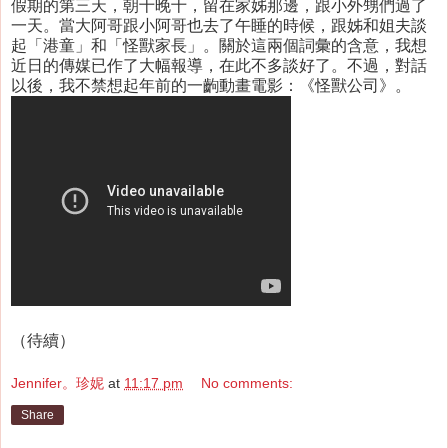
假期的第三天，朝十晚十，留在家姊那邊，跟小外甥們過了
一天。當大阿哥跟小阿哥也去了午睡的時候，跟姊和姐夫談
起「港童」和「怪獸家長」。關於這兩個詞彙的含意，我想
近日的傳媒已作了大幅報導，在此不多談好了。不過，對話
以後，我不禁想起年前的一齣動畫電影：《怪獸公司》。
（待續）
Jennifer。珍妮
at
11:17 pm
No comments:
Share