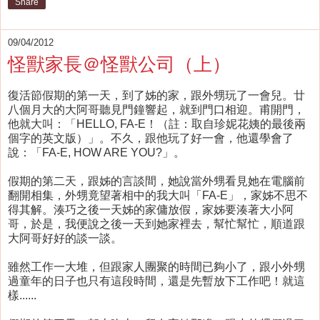
Share
09/04/2012
怪獸家長＠怪獸公司（上）
復活節假期的第一天，到了姊的家，跟外甥玩了一會兒。廿
八個月大的大阿哥聽見門鐘響起，就到門口相迎。甫開門，
他就大叫：「HELLO, FA-E！（註：取自珍妮花姨的最後兩
個字的英文版）」。不久，跟他玩了好一會，他還學會了
說：「FA-E, HOW ARE YOU?」。
假期的第二天，跟姊的言談間，她說當外甥看見她在電腦前
翻開相集，外甥竟望著相中的我大叫「FA-E」，家姊不思不
得其解。湊巧之後一天姊的家傭放假，家姊要湊著大小阿
哥，於是，我便說之後一天到她家裡去，幫忙幫忙，順道跟
大阿哥好好的談一談。
雖然工作一大堆，但跟家人團聚的時間已夠小了，跟小外甥
過童年的日子也只有這段時間，還是先暫放下工作吧！就這
樣......