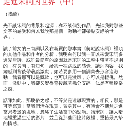
走進宋詞的世界（中）
（接續）
先不談宋詞的背景和起源，亦不談個別作品，先談我對那些
文字的感受和何以我說那是個「激動裡卻帶點安靜的世
界」。
讀了前文的三首詞以及在新買的那本書《蔣勛說宋詞》裡頭
的其他作品和作者的分析，我明白何以我一直以來愛宋詞多
過愛唐詩。或許最簡單的原因就是宋詞的工整中帶著不規則
的，有長句，有短句，給我一種跳脫的感覺。讀到內容，我
總感到背後帶著點激動，如若要多用一個詞彙去形容這激
動，我看那可以是慨歎，也可以是激昂，亦可以是輕佻。然
而，激動中，我卻又覺得背後藏著幾分安靜，似是有種脫俗
之感。
話雖如此，那脫俗之感，不等於是遠離現實的，相反，那是
可等寫實！當我們活在現實，置身其中，有時會不期然走進
當局者迷的境地，忽略了生活當中的點滴。讀宋詞，讓人暗
地裡重温生活的影片，並且從那些回憶片段裡，重拾最真摰
的情感。