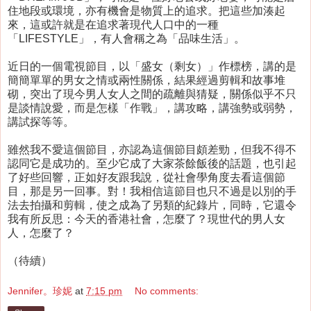
住地段或環境，亦有機會是物質上的追求。把這些加湊起
來，這或許就是在追求著現代人口中的一種
「LIFESTYLE」，有人會稱之為「品味生活」。
近日的一個電視節目，以「盛女（剩女）」作標榜，講的是
簡簡單單的男女之情或兩性關係，結果經過剪輯和故事堆
砌，突出了現今男人女人之間的疏離與猜疑，關係似乎不只
是談情說愛，而是怎樣「作戰」，講攻略，講強勢或弱勢，
講試探等等。
雖然我不愛這個節目，亦認為這個節目頗差勁，但我不得不
認同它是成功的。至少它成了大家茶餘飯後的話題，也引起
了好些回響，正如好友跟我說，從社會學角度去看這個節
目，那是另一回事。對！我相信這節目也只不過是以別的手
法去拍攝和剪輯，使之成為了另類的紀錄片，同時，它還令
我有所反思：今天的香港社會，怎麼了？現世代的男人女
人，怎麼了？
（待續）
Jennifer。珍妮
at
7:15 pm
No comments: