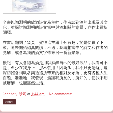
全書以陶淵明的飲酒詩文為主幹，作者談到酒的出現及其文
化，並探討陶淵明的詩文當中與酒相關的意景，亦作出賞析
闡釋。
在書店翻閱了幾頁，覺得這主題十分有趣，於是便買了下
來。還未開始認真閱讀，不過，我猜想當中的詩文和作者的
見解，或會為我的酒文字帶來另一番新景象。
後記：有人會認為酒是用以麻醉自己的最好飲品，我看可不
是，至少在我身上，那不管用！因為酒，我不只更清醒，還
深切體會到執著與逍遙所帶來的相對及矛盾，更有各種人生
百態。漸漸地，我發現，酒讓我所見的，所知的，使我不用
被麻醉，也能豁然生活。
Jennifer。珍妮
at
1:44 am
No comments:
Share