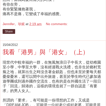
有你在旁，
有你緊緊擁抱著我，
痛再不是痛，它變成了幸福的感覺。
Jennifer。珍妮
at
2:19 am
No comments:
Share
15/04/2012
我看「港男」與「港女」（上）
現世代中較幸福的一群，在無風無浪日子中長大，從幼稚園
至小學，中學至大學，沒有經過戰火洗禮，也非生於鄉村荒
蕪之地，就算出生之時沒含著金鎖匙，但也未至於要每天都
憂柴憂米，還可以間中出外旅遊，甚至於學生時代已參加過
遊學團或到過外國作交流生，也有的是在外國生活了一段日
子「回流」歸港的，這樣的環境造就了一群自認是「有要
求」的男人女人。
所謂的「要求」，有可能是一份理想的工作，又或是
「DREAM JOB」，可能是一位好老公或好老婆，可能是居