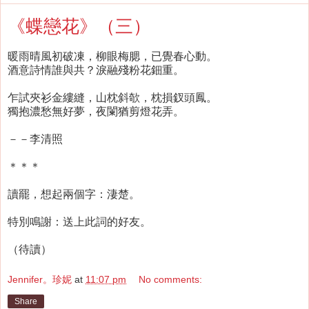
《蝶戀花》（三）
暖雨晴風初破凍，柳眼梅腮，已覺春心動。
酒意詩情誰與共？淚融殘粉花鈿重。
乍試夾衫金縷縫，山枕斜欹，枕損釵頭鳳。
獨抱濃愁無好夢，夜闌猶剪燈花弄。
－－李清照
＊＊＊
讀罷，想起兩個字：淒楚。
特別鳴謝：送上此詞的好友。
（待讀）
Jennifer。珍妮
at
11:07 pm
No comments:
Share