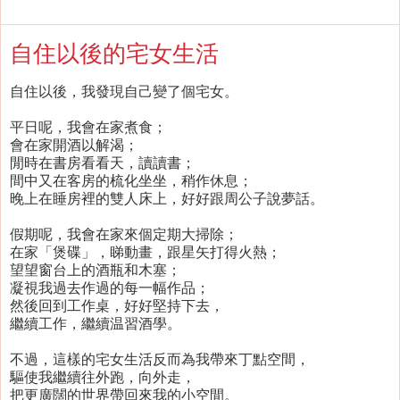
自住以後的宅女生活
自住以後，我發現自己變了個宅女。
平日呢，我會在家煮食；
會在家開酒以解渴；
閒時在書房看看天，讀讀書；
間中又在客房的梳化坐坐，稍作休息；
晚上在睡房裡的雙人床上，好好跟周公子說夢話。
假期呢，我會在家來個定期大掃除；
在家「煲碟」，睇動畫，跟星矢打得火熱；
望望窗台上的酒瓶和木塞；
凝視我過去作過的每一幅作品；
然後回到工作桌，好好堅持下去，
繼續工作，繼續温習酒學。
不過，這樣的宅女生活反而為我帶來丁點空間，
驅使我繼續往外跑，向外走，
把更廣闊的世界帶回來我的小空間。