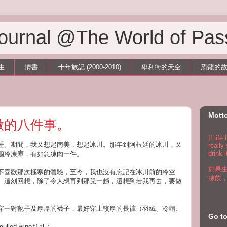
 Journal @The World of Pas
生
情書
十年旅記 (2000-2010)
卑利街的天空
恐龍的
Mott
做的八件事。
If lif
睡。期間，我又想起南美，想起冰川。那年到阿根廷的冰川，又
really
drink i
個冷凍庫，有如急凍肉一件。
如果
不喜歡那次極寒的體驗，至今，我也沒有忘記在冰川前的冷空
凍飲
。這刻回想，除了令人想再到那兒一趟，還想到若我再去，要做
穿一對靴子及厚厚的襪子，最好穿上較厚的長褲（羽絨、冷帽、
Go 
ed wine也可；