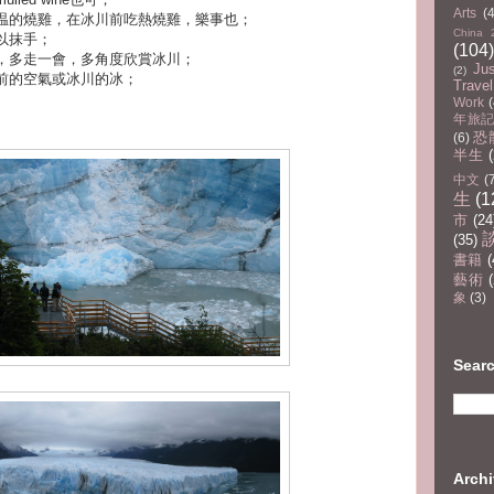
Arts
(
温的燒雞，在冰川前吃熱燒雞，樂事也；
China 
以抹手；
(104)
，多走一會，多角度欣賞冰川；
Ju
(2)
前的空氣或冰川的冰；
Travel
Work
(
年旅記(
恐
(6)
半生
中文
(
生
(1
市
(24
(35)
書籍
(
藝術
(
象
(3)
Sear
Arc