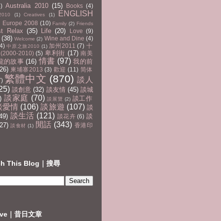
Australia 2010
(15)
4)
Books
(4)
ENGLISH
2010
(1)
Creatives
(1)
Europe 2008
(10)
Family
(2)
Friends
st Relax
(35)
Life
(20)
Love
(9)
(38)
Wine and Dine
(4)
Welcome
(2)
4)
加州2011
(7)
十
中原之旅2010
(1)
卑利街
(17)
2000-2010)
(5)
南美
情書
(97)
龍的故事
(16)
我的前
(26)
柬埔寨2013
(3)
歡迎
(11)
简体
繁體中文
(870)
談人
7)
25)
談創意
(32)
談友情
(45)
談城
談家庭
(70)
)
談工作
談展覽
(2)
談愛情
(106)
談旅遊
(107)
談
談生活
(121)
49)
談
談花卉
(6)
閒話
(343)
27)
香港印
談食材
(1)
ch This Blog｜搜尋
hive｜昔日文章