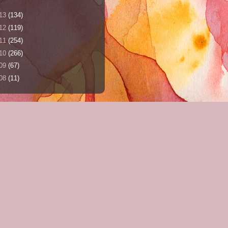
13
(134)
12
(119)
11
(254)
10
(266)
09
(67)
08
(11)