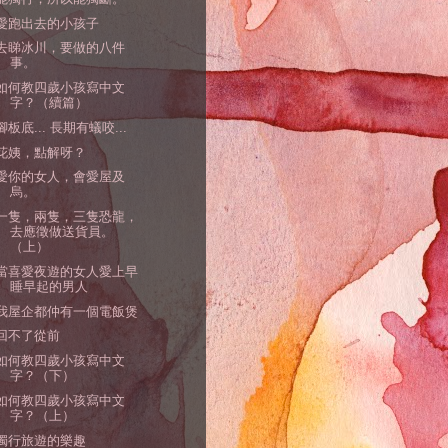
愛跑出去的小孩子
去睇冰川，要做的八件
事。
如何教四歲小孩寫中文
字？（續篇）
腳板底... 長期有蟻咬...
花姨，點解呀？
愛你的女人，會愛屋及
烏。
一隻，兩隻，三隻恐龍，
去應徵做送貨員。
（上）
當喜愛夜遊的女人愛上早
睡早起的男人
我屋企都仲有一個電飯煲
回不了從前
如何教四歲小孩寫中文
字？（下）
如何教四歲小孩寫中文
字？（上）
獨行旅遊的樂趣