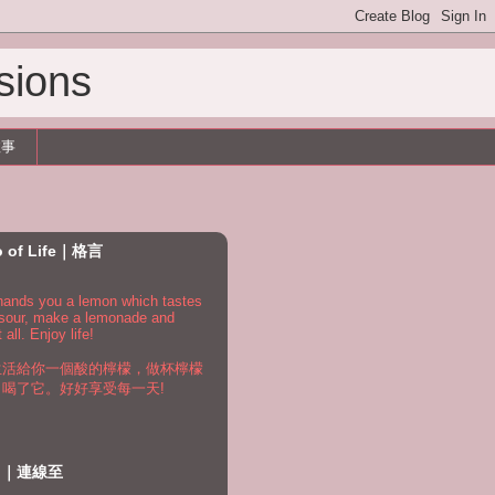
sions
故事
o of Life｜格言
e hands you a lemon which tastes
 sour, make a lemonade and
t all. Enjoy life!
生活給你一個酸的檸檬，做杯檸檬
，喝了它。好好享受每一天!
to｜連線至