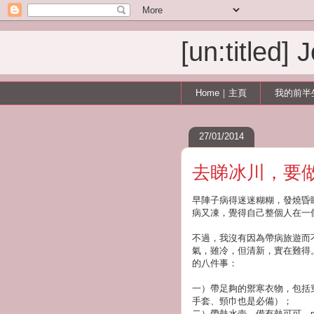
[un:titled]
Home｜主頁
我的前半
27/01/2014
去睇冰川，要
早陣子病得迷迷糊糊，發燒昏
病又凍，覺得自己整個人在一
不過，我沒有因為帶病旅遊而
氣，雖冷，但清新，實在難得
的八件事：
一）帶足夠的禦寒衣物，包括
手套、頸巾也是必備）；
二）帶熱水壺，備有熱可可，mull