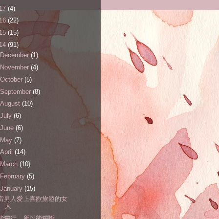
17
(4)
16
(22)
15
(15)
14
(91)
December
(1)
November
(4)
October
(5)
September
(8)
August
(10)
July
(6)
June
(6)
May
(7)
April
(14)
March
(10)
February
(5)
January
(15)
當男人愛上喜歡旅遊的女
人
能獨行，所以能獨斷。