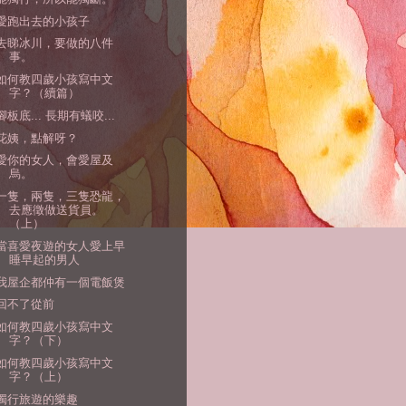
愛跑出去的小孩子
去睇冰川，要做的八件
事。
如何教四歲小孩寫中文
字？（續篇）
腳板底... 長期有蟻咬...
花姨，點解呀？
愛你的女人，會愛屋及
烏。
一隻，兩隻，三隻恐龍，
去應徵做送貨員。
（上）
當喜愛夜遊的女人愛上早
睡早起的男人
我屋企都仲有一個電飯煲
回不了從前
如何教四歲小孩寫中文
字？（下）
如何教四歲小孩寫中文
字？（上）
獨行旅遊的樂趣