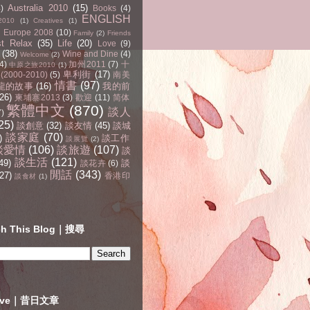
Australia 2010
(15)
4)
Books
(4)
ENGLISH
2010
(1)
Creatives
(1)
Europe 2008
(10)
Family
(2)
Friends
st Relax
(35)
Life
(20)
Love
(9)
(38)
Wine and Dine
(4)
Welcome
(2)
4)
加州2011
(7)
十
中原之旅2010
(1)
卑利街
(17)
2000-2010)
(5)
南美
情書
(97)
龍的故事
(16)
我的前
(26)
柬埔寨2013
(3)
歡迎
(11)
简体
繁體中文
(870)
談人
7)
25)
談創意
(32)
談友情
(45)
談城
談家庭
(70)
)
談工作
談展覽
(2)
談愛情
(106)
談旅遊
(107)
談
談生活
(121)
49)
談
談花卉
(6)
閒話
(343)
27)
香港印
談食材
(1)
ch This Blog｜搜尋
hive｜昔日文章