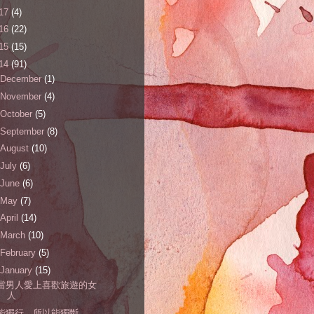
17
(4)
16
(22)
15
(15)
14
(91)
December
(1)
November
(4)
October
(5)
September
(8)
August
(10)
July
(6)
June
(6)
May
(7)
April
(14)
March
(10)
February
(5)
January
(15)
當男人愛上喜歡旅遊的女
人
能獨行，所以能獨斷。