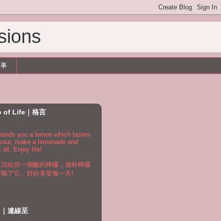
sions
故事
o of Life｜格言
e hands you a lemon which tastes
 sour, make a lemonade and
t all. Enjoy life!
生活給你一個酸的檸檬，做杯檸檬
，喝了它。好好享受每一天!
to｜連線至