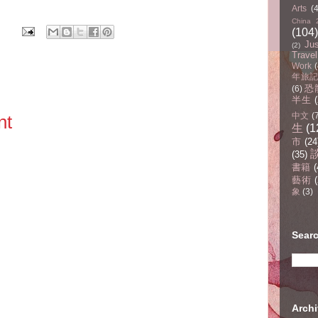
Arts
(
China 
(104)
Ju
(2)
Travel
Work
(
年旅記(
恐
(6)
半生
中文
(
nt
生
(1
市
(24
(35)
書籍
(
藝術
(
象
(3)
Sear
Arc