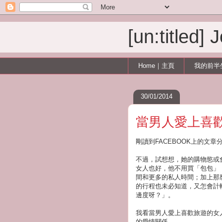
[un:titled]
Home｜主頁
我的前半
30/01/2014
當男人愛上喜
剛讀到FACEBOOK上的文
不過，試想想，她的購物慾或
女人也好，他不用買「包包」
間和更多的私人時間；加上那
的行程也未必知道，又怎會計
邊度呀？」。
我看當男人愛上喜歡旅遊的女
的愛情關係。