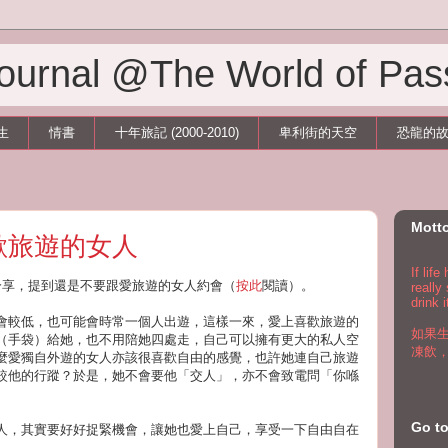
 Journal @The World of Pas
生
情書
十年旅記 (2000-2010)
卑利街的天空
恐龍的
Mott
歡旅遊的女人
If lif
章分享，提到還是不要跟愛旅遊的女人約會（
按此
閱讀）。
really
drink i
會較低，也可能會時常一個人出遊，這樣一來，愛上喜歡旅遊的
如果
（手袋）給她，也不用陪她四處走，自己可以擁有更大的私人空
凍飲
麼愛獨自外遊的女人亦該很喜歡自由的感覺，也許她連自己旅遊
較他的行蹤？於是，她不會要他「交人」，亦不會致電問「你喺
Go 
人，其實要好好捉緊機會，讓她也愛上自己，享受一下自由自在