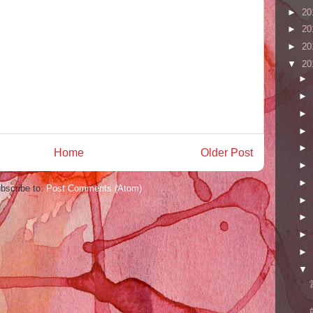
►
20
►
20
►
20
▼
20
►
►
►
►
►
Home
Older Post
►
►
bscribe to:
Post Comments (Atom)
►
►
►
►
▼