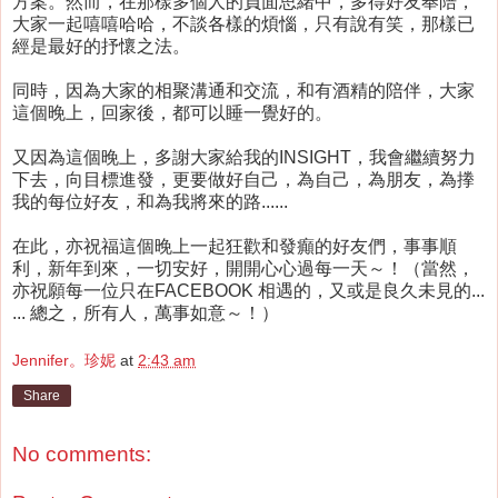
方案。然而，在那樣多個人的負面思緒中，多得好友奉陪，
大家一起嘻嘻哈哈，不談各樣的煩惱，只有說有笑，那樣已
經是最好的抒懷之法。
同時，因為大家的相聚溝通和交流，和有酒精的陪伴，大家
這個晚上，回家後，都可以睡一覺好的。
又因為這個晚上，多謝大家給我的INSIGHT，我會繼續努力
下去，向目標進發，更要做好自己，為自己，為朋友，為搼
我的每位好友，和為我將來的路......
在此，亦祝福這個晚上一起狂歡和發癲的好友們，事事順
利，新年到來，一切安好，開開心心過每一天～！（當然，
亦祝願每一位只在FACEBOOK 相遇的，又或是良久未見的...
... 總之，所有人，萬事如意～！）
Jennifer。珍妮
at
2:43 am
Share
No comments: