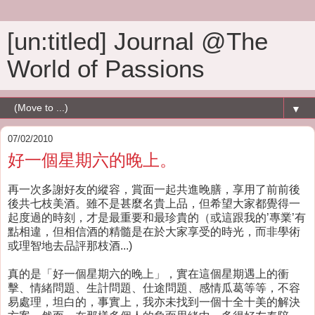
[un:titled] Journal @The
World of Passions
▼
07/02/2010
好一個星期六的晚上。
再一次多謝好友的縱容，賞面一起共進晚膳，享用了前前後
後共七枝美酒。雖不是甚麼名貴上品，但希望大家都覺得一
起度過的時刻，才是最重要和最珍貴的（或這跟我的’專業’有
點相違，但相信酒的精髓是在於大家享受的時光，而非學術
或理智地去品評那枝酒...)
真的是「好一個星期六的晚上」，實在這個星期遇上的衝
擊、情緒問題、生計問題、仕途問題、感情瓜葛等等，不容
易處理，坦白的，事實上，我亦未找到一個十全十美的解決