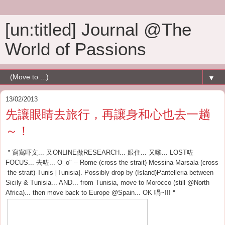
[un:titled] Journal @The
World of Passions
▼
13/02/2013
先讓眼睛去旅行，再讓身和心也去一趟
～！
＂寫寫吓文... 又ONLINE做RESEARCH... 跟住... 又嚟... LOST咗
FOCUS... 去咗... O_o" -- Rome-(cross the strait)-Messina-Marsala-(cross
the strait)-Tunis [Tunisia]. Possibly drop by (Island)Pantelleria between
Sicily & Tunisia... AND... from Tunisia, move to Morocco (still @North
Africa)... then move back to Europe @Spain... OK 喎~!!!＂