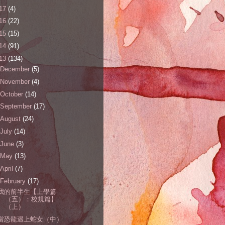
17
(4)
16
(22)
15
(15)
14
(91)
13
(134)
December
(5)
November
(4)
October
(14)
September
(17)
August
(24)
July
(14)
June
(3)
May
(13)
April
(7)
February
(17)
我的前半生【上學篇
（五）：校規篇】
（上）
當恐龍遇上蛇女（中）