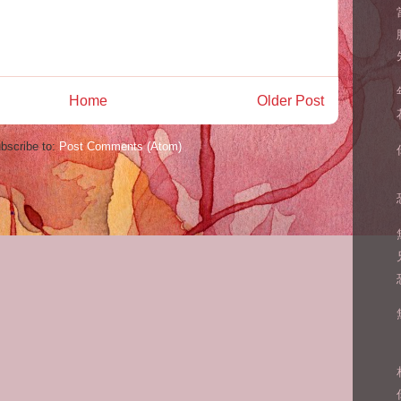
Home
Older Post
bscribe to:
Post Comments (Atom)