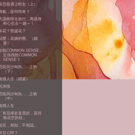
當恐龍遇上蛇女（上）
脾氣，從何而來？
先讓眼睛去旅行，再讓身
和心也去一趟～！
年花？聖誕花？
花蟹：花姨的蟹。（續
篇）
你既COMMON SENSE，
定係我既COMMON
SENSE？
恐龍與沙甸魚......之吻
（下）
無憾人生（續篇）
兄弟情
恐龍與沙甸魚......之吻
（中）
無憾人生
「有花堪折直需折，莫待
無花空折枝」
相見，相知，不相認。
你甘心咩？