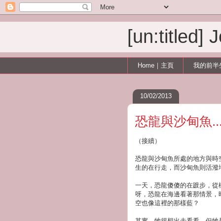
[un:titled]
Home｜主頁
我的前半
10/02/2013
恐龍與沙甸魚...
（接續）
恐龍與沙甸魚所處的地方與時
生的在行走，而沙甸魚則活潑
一天，恐龍傻傻的在踱步，從
呀，恐龍在海邊看著那情景，
空也像這裡的那樣藍？
其實，牠很想出去看看，但牠