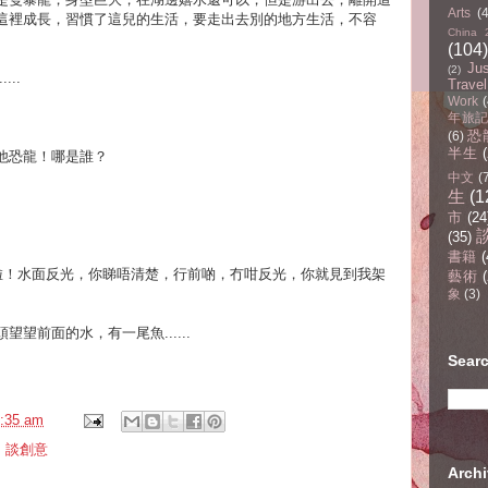
Arts
(
這裡成長，習慣了這兒的生活，要走出去別的地方生活，不容
China 
(104)
Ju
(2)
..
Travel
Work
(
年旅記(
恐
(6)
半生
他恐龍！哪是誰？
中文
(
生
(1
市
(24
(35)
書籍
(
啦！水面反光，你睇唔清楚，行前啲，冇咁反光，你就見到我架
藝術
(
象
(3)
望前面的水，有一尾魚......
Sear
:35 am
,
談創意
Arc