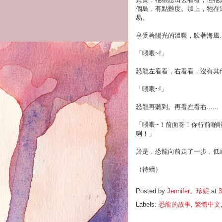
個島，有點難度。加上，牠在
易。
享受著陽光的溫暖，吹著海風....
「喂喂~!」
恐龍左看看，右看看，沒有其
「喂喂~!」
恐龍再聽到。再看左看右......
「喂喂~！前面呀！你行前啲
喇！」
於是，恐龍向前走了一步，低頭望
（待續）
Posted by
Jennifer。珍妮
at
3
Labels:
恐龍的故事
,
繁體中文