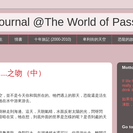
 Journal @The World of Pas
生
情書
十年旅記 (2000-2010)
卑利街的天空
恐龍的
Mott
...之吻（中）
If lif
really
drink i
空，並不是今天你和我所在的。牠們遇上的那天，恐龍還是活生
如果
地在水中游來游去。
凍飲
樹林走到海邊。這天，天朗氣晴，水面反射太陽的光，閃呀閃
暗暗在笑，牠在想，到底外面的世界是怎樣的呢？是否到處的天
Go 
是隻暴龍，身型巨大，在湖邊嬉水還可以，但是游出去，離開這