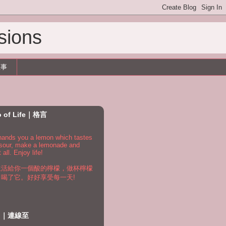
sions
故事
o of Life｜格言
e hands you a lemon which tastes
 sour, make a lemonade and
t all. Enjoy life!
生活給你一個酸的檸檬，做杯檸檬
，喝了它。好好享受每一天!
to｜連線至