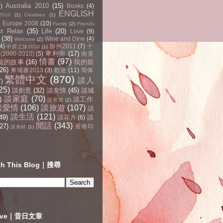
Australia 2010
(15)
4)
Books
(4)
ENGLISH
2010
(1)
Creatives
(1)
Europe 2008
(10)
Family
(2)
Friends
st Relax
(35)
Life
(20)
Love
(9)
(38)
Wine and Dine
(4)
Welcome
(2)
4)
加州2011
(7)
十
中原之旅2010
(1)
卑利街
(17)
2000-2010)
(5)
南美
情書
(97)
龍的故事
(16)
我的前
(26)
柬埔寨2013
(3)
歡迎
(11)
简体
繁體中文
(870)
談人
7)
25)
談創意
(32)
談友情
(45)
談城
談家庭
(70)
)
談工作
談展覽
(2)
談愛情
(106)
談旅遊
(107)
談
談生活
(121)
49)
談
談花卉
(6)
閒話
(343)
27)
香港印
談食材
(1)
ch This Blog｜搜尋
hive｜昔日文章