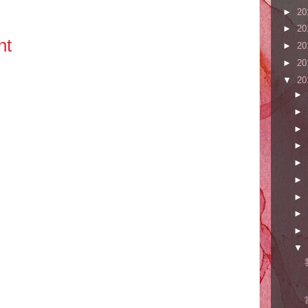
►
20
►
20
nt
►
20
►
20
▼
20
►
►
►
►
►
►
►
►
►
▼