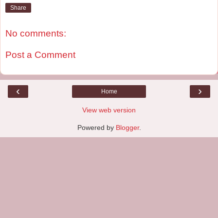
Share
No comments:
Post a Comment
‹
›
Home
View web version
Powered by
Blogger
.