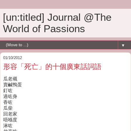
[un:titled] Journal @The
World of Passions
▼
01/10/2012
形容「死亡」的十個廣東話詞語
瓜老襯
賣鹹鴨蛋
釘咗
過咗身
香咗
瓜柴
回老家
唔喺度
淋咗