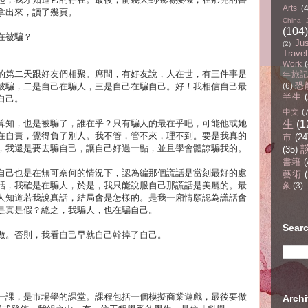
Arts
(
拿出來，讀了幾頁。
China 
(104)
在被騙？
Ju
(2)
Travel
Work
(
的第二天跟好友們相聚。席間，有好友說，人在世，有三件事是
年旅記(
恐
被騙，二是自己在騙人，三是自己在騙自己。好！我相信自己最
(6)
半生
自己。
中文
(
算知，也是被騙了，誰在乎？只有騙人的最在乎吧，可能他或她
生
(1
在自責，覺得負了別人。我不管，管不來，理不到。要是我真的
市
(24
，我還是要去騙自己，讓自己好過一點，並且學會體諒騙我的。
(35)
書籍
(
自己也是在無可奈何的情況下，認為編那個謊話是當刻最好的處
藝術
(
話，我確是在騙人，於是，我只能說服自己那謊話是美麗的。最
象
(3)
人知道若我說真話，結局會是怎樣的。是我一廂情願認為謊話會
是真是假？總之，我騙人，也在騙自己。
Sear
做。否則，我看自己早就自己幹掉了自己。
一課，是市場學的課堂。課程包括一個模擬商業遊戲，最後要做
Arc