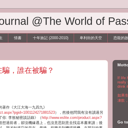
 Journal @The World of Pas
生
情書
十年旅記 (2000-2010)
卑利街的天空
恐龍的
Mott
在騙，誰在被騙？
If lif
really
drink i
如果
凍飲
的著作《大江大海一九四九》
duct.aspx?pgid=1001124271881523
），然後他問我有沒有讀過另
你: 李敖秘密談話錄》（
http://www.eslite.com/product.aspx?
Go 
曾想過前者，卻沒機緣遇上，也沒意思刻意去找這本書來讀；後
起，我才知道它的存在。最後，前幾天到機場接機，在那兒的書