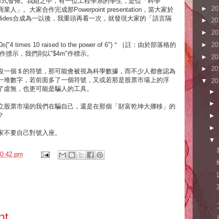
ion的形式發佈。我組之中，有一位工程學系的學生，是位「科學
►
20
。大家合作完成那Powerpoint presentation，當大家於
ion slides合成為一以後，我重頭再看一次，就發現大家的「語言隔
►
20
►
20
0
("4 times 10 raised to the power of 6")＂［註：由於部落格的
►
20
6
pt"]作摽示，我們則以"$4m"作標示。
►
20
►
20
沒一個＄的符號，那可能會被視為科學數據，而不少人都會認為
一堆數字，若前面多了一個符號，又或若那是股票市場上的浮
▼
20
了虛無，也更可能是騙人的工具。
►
►
立股票市場的我們在騙自己，還是在那個「財富乾坤大挪移」的
？
►
►
家不要自己對號入座。
▼
0:42 pm
nt