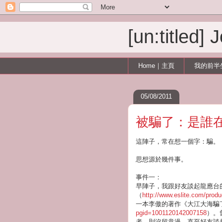
[un:titled]
Home｜主頁
我的前半
05/08/2011
被騙了：是誰
這陣子，常在想一個字：騙。
思想源於幾件事。
事件一：
早陣子，我跟好友談起龍應台
（
http://www.eslite.com/pro
一本李傲的著作《大江大海騙了
pgid=1001120142007158
）。
者，則沒留意過，直至好友談