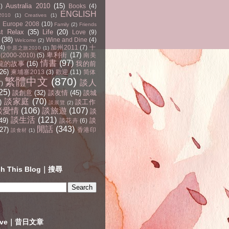
Australia 2010
(15)
4)
Books
(4)
ENGLISH
2010
(1)
Creatives
(1)
Europe 2008
(10)
Family
(2)
Friends
st Relax
(35)
Life
(20)
Love
(9)
(38)
Wine and Dine
(4)
Welcome
(2)
4)
加州2011
(7)
十
中原之旅2010
(1)
卑利街
(17)
2000-2010)
(5)
南美
情書
(97)
龍的故事
(16)
我的前
(26)
柬埔寨2013
(3)
歡迎
(11)
简体
繁體中文
(870)
談人
7)
25)
談創意
(32)
談友情
(45)
談城
談家庭
(70)
)
談工作
談展覽
(2)
談愛情
(106)
談旅遊
(107)
談
談生活
(121)
49)
談
談花卉
(6)
閒話
(343)
27)
香港印
談食材
(1)
ch This Blog｜搜尋
hive｜昔日文章