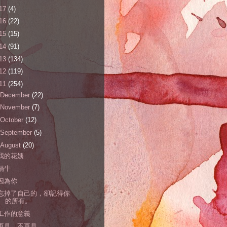
17
(4)
16
(22)
15
(15)
14
(91)
13
(134)
12
(119)
11
(254)
December
(22)
November
(7)
October
(12)
September
(5)
August
(20)
我的花姨
蝸牛
因為你
忘掉了自己的，卻記得你
的所有。
工作的意義
再見，不再見。