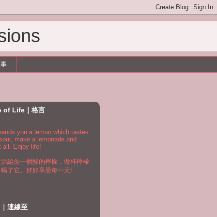
sions
故事
o of Life｜格言
e hands you a lemon which tastes
 sour, make a lemonade and
t all. Enjoy life!
生活給你一個酸的檸檬，做杯檸檬
，喝了它。好好享受每一天!
to｜連線至