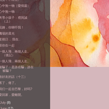
心中無一物［愛情篇］
心中無一物
教導小孩子：禮與誠
（上）
花姨，你睇吓我！
機場的晨光
星期日... 我在..
跟你在一起
一個人飛，兩個人走。
（後記）
一個人飛，兩個人走。
被騙了：是誰在騙，誰在
被騙？
致好友的話（十三）
累了，倦了。
我们一起去巴黎，好吗?
愛回家，愛離開。
July
(8)
June
(17)