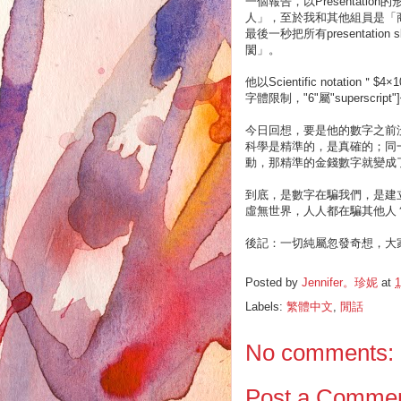
一個報告，以Presentat
人」，至於我和其他組員是「商業人」
最後一秒把所有presentat
閡」。
他以Scientific notation＂$4×1
字體限制，"6"屬"superscri
今日回想，要是他的數字之前
科學是精準的，是真確的；同
動，那精準的金錢數字就變成
到底，是數字在騙我們，是建
虛無世界，人人都在騙其他人
後記：一切純屬忽發奇想，大
Posted by
Jennifer。珍妮
at
1
Labels:
繁體中文
,
閒話
No comments:
Post a Comme