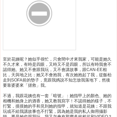
至於花姨呢？她似乎很忙，只會間中才來我家，可能是她久
不久才來，有時是四眼，又時又不是四眼，所以有時我會不
認得她。她又不會跟我玩，又不會講故事，跟CAN-EE相
比，天與地之比；她又不會抱我，有次她抱起了我，從飯枱
走到SOFA前的墊子，竟跟我媽說不知怎放我落地下，然後
要靠婆婆來「拯救」我。
不過，我跟花姨也有一套「暗號」：她指甲上的顏色、她的
相機和她身上的酒香，她又教我寫字！不認得她的樣子，不
打緊，摸摸她的手和見到她的指甲，就知道是花姨；不跟我
玩或不給我講故事也不打緊，因為她是我的私人御用攝影
師，要是她也跟我玩，我又怎會有那麼多的相片和VIDEO？