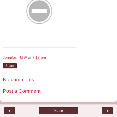
Jennifer。珍妮
at
7:18 pm
Share
No comments:
Post a Comment
‹
›
Home