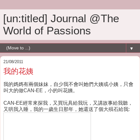
[un:titled] Journal @The
World of Passions
▼
21/08/2011
我的花姨
我的媽媽有兩個妹妹，自少我不會叫她們大姨或小姨，只會
叫大的做CAN-EE，小的叫花姨。
CAN-EE經常來探我，又買玩具給我玩，又講故事給我聽，
又哄我入睡，我的一歲生日那年，她還送了個大殞石給我: