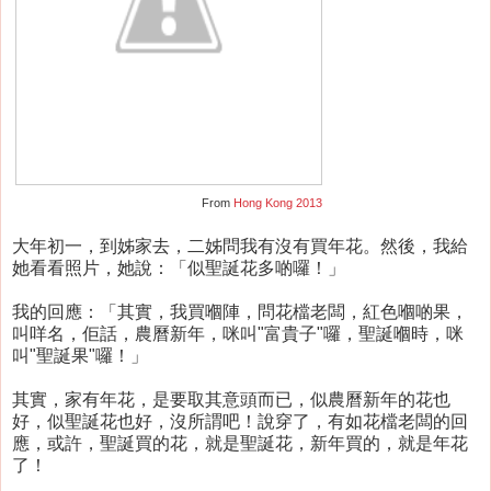
From
Hong Kong 2013
大年初一，到姊家去，二姊問我有沒有買年花。然後，我給
她看看照片，她說：「似聖誕花多啲囉！」
我的回應：「其實，我買嗰陣，問花檔老闆，紅色嗰啲果，
叫咩名，佢話，農曆新年，咪叫"富貴子"囉，聖誕嗰時，咪
叫"聖誕果"囉！」
其實，家有年花，是要取其意頭而已，似農曆新年的花也
好，似聖誕花也好，沒所謂吧！說穿了，有如花檔老闆的回
應，或許，聖誕買的花，就是聖誕花，新年買的，就是年花
了！