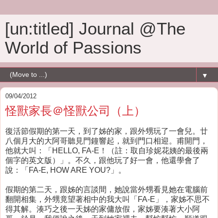
[un:titled] Journal @The
World of Passions
▼
09/04/2012
怪獸家長＠怪獸公司（上）
復活節假期的第一天，到了姊的家，跟外甥玩了一會兒。廿
八個月大的大阿哥聽見門鐘響起，就到門口相迎。甫開門，
他就大叫：「HELLO, FA-E！（註：取自珍妮花姨的最後兩
個字的英文版）」。不久，跟他玩了好一會，他還學會了
說：「FA-E, HOW ARE YOU?」。
假期的第二天，跟姊的言談間，她說當外甥看見她在電腦前
翻開相集，外甥竟望著相中的我大叫「FA-E」，家姊不思不
得其解。湊巧之後一天姊的家傭放假，家姊要湊著大小阿