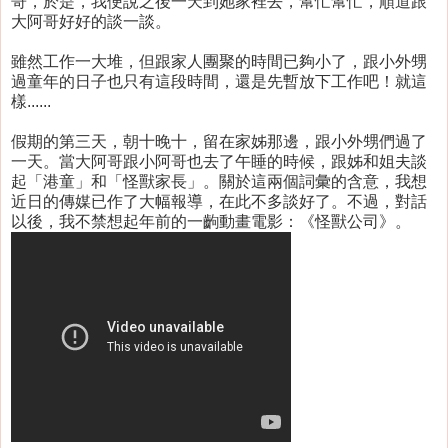
哥，於是，我便說之後一天到她家裡去，幫忙幫忙，順道跟
大阿哥好好的談一談。
雖然工作一大堆，但跟家人團聚的時間已夠小了，跟小外甥
過童年的日子也只有這段時間，還是先暫放下工作吧！就這
樣......
假期的第三天，朝十晚十，留在家姊那邊，跟小外甥們過了
一天。當大阿哥跟小阿哥也去了午睡的時候，跟姊和姐夫談
起「港童」和「怪獸家長」。關於這兩個詞彙的含意，我想
近日的傳媒已作了大幅報導，在此不多談好了。不過，對話
以後，我不禁想起年前的一齣動畫電影：《怪獸公司》。