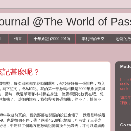
 Journal @The World of Pas
生
情書
十年旅記 (2000-2010)
卑利街的天空
恐龍的
Mott
該記甚麼呢？
If lif
機拍照，每次回來都要花時間曬相，然後好好每一張排序，放入
really
drink i
，寫下短句，成為印記。我的第一部數碼相機是2002年旅居美國
。不過，當時，我還帶著菲林相機在身邊，總覺得那比較實在吧。想
如果
林相機了。以後的旅程，我都帶著數碼相機，停不了，拍個不
凍飲
008年歐遊前買的。舊的那部連開關的按鈕也壞了，我看是時候退
 G9。也是拍個不停，帶了兩張4GB的記憶咭，行程走了三分之
Go 
碼記憶，中途找了個地方把數碼記憶轉換至光碟去，才可以繼續餘