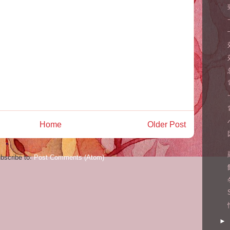
Home
Older Post
bscribe to:
Post Comments (Atom)
►