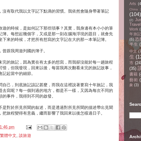
Arts
(
China 
，沒有取代我以文字記下點滴的習慣。我依然會隨身帶著筆記
(104)
Ju
(2)
Travel
旅遊的時候，是如何記下那些瑣事？其實，我身邊有本小小的筆
Work
(
記簿。每想起幾個字，又或是那一刻在腦海浮現的題目，就會先
年旅記(
恐
坐下來的時候，才把所有想寫的文字記在大的那一本筆記簿。
(6)
半生
，曾跟我周遊列國的簿子。
中文
(
生
(1
未完的旅記，因為實在有太多的想寫，而我卻沒能於每一趟旅程
市
(24
可惜，但我發現，回來以後，每當我再次翻看未完的旅記故事，
(35)
會記起當中的細節。
書籍
(
藝術
(
問自己，到底旅記該記甚麼，而我在這裡說著要寫十年旅記，我
象
(3)
題去寫呢？每一個到過的地方，都是不一樣，又因為每次不同的
類的事件，我得到不同的啟發。
Sear
不是對於所見所聞的敍述，而是透過對所見所聞的描述帶出見聞
，把旅程變得有意義，繼而影響了我回來以後怎樣過日子。
1:46 pm
繁體中文
,
談旅遊
Arc