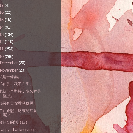
17
(4)
16
(22)
15
(15)
14
(91)
13
(134)
12
(119)
11
(254)
10
(266)
December
(28)
November
(23)
我是一條蟲。
我在乎｜我不在乎。
早就不再堅持，換來的是
堅強。
如果有天你看見我哭
二）旅記，應該記甚麼
呢？
致好友的話（四）
Happy Thanksgiving!