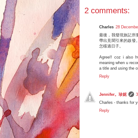
2 comments:
Charles
28 December
最後，我發現旅記所
帶出見聞引來的啟發
怎樣過日子。
Agree!! coz i also h
meaning when u record
a title and using the 
Reply
Jennifer。珍妮
3
Charles - thanks for y
Reply