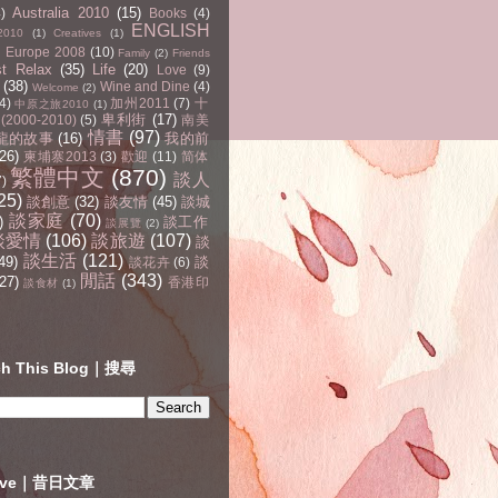
Australia 2010
(15)
4)
Books
(4)
ENGLISH
2010
(1)
Creatives
(1)
Europe 2008
(10)
Family
(2)
Friends
st Relax
(35)
Life
(20)
Love
(9)
(38)
Wine and Dine
(4)
Welcome
(2)
4)
加州2011
(7)
十
中原之旅2010
(1)
卑利街
(17)
2000-2010)
(5)
南美
情書
(97)
龍的故事
(16)
我的前
(26)
柬埔寨2013
(3)
歡迎
(11)
简体
繁體中文
(870)
談人
7)
25)
談創意
(32)
談友情
(45)
談城
談家庭
(70)
)
談工作
談展覽
(2)
談愛情
(106)
談旅遊
(107)
談
談生活
(121)
49)
談
談花卉
(6)
閒話
(343)
27)
香港印
談食材
(1)
ch This Blog｜搜尋
hive｜昔日文章