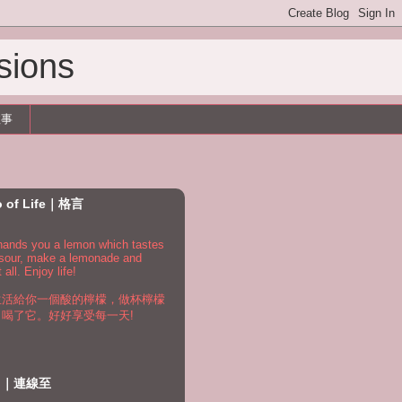
sions
故事
o of Life｜格言
e hands you a lemon which tastes
 sour, make a lemonade and
t all. Enjoy life!
生活給你一個酸的檸檬，做杯檸檬
，喝了它。好好享受每一天!
to｜連線至