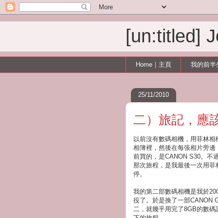
[un:titled]
Home｜主頁
我的前半
25/11/2010
二）旅記，應
以前沒有數碼相機，用菲林相
相簿裡，然後在每張相片旁邊
前買的，是CANON S30
那次旅程，是我最後一次用菲
停。
我的第二部數碼相機是我於2
役了。於是換了一部CANON
二，就幾乎用完了8GB的數
下的旅程。