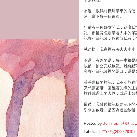
不過，數碼相機所帶來的方便
簿，寫下每一個細節。
年前有一位好友問我，到底我
記，然後背包則帶著大本的筆
記在小筆記簿，然後待我有空
就這樣，我家裡有著大大小小
不過，有趣的是，每一本都是
以後，抽空完成旅記。雖有點
和在小筆記簿裡的題目，還是
讀著舊日的旅記，我不期然在
又想寫甚麼，圍繞著怎樣的主
旅伴或遇上的人物，或遇上各
最後，我發現旅記所要記下的
引來的啟發。是因為這些啟發
Posted by
Jennifer。珍妮
at
1
Labels:
十年旅記(2000-2010)
,