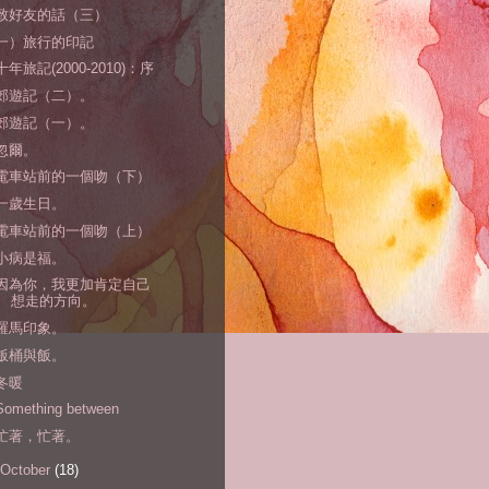
致好友的話（三）
一）旅行的印記
十年旅記(2000-2010)：序
郊遊記（二）。
郊遊記（一）。
忽爾。
電車站前的一個吻（下）
一歲生日。
電車站前的一個吻（上）
小病是福。
因為你，我更加肯定自己
想走的方向。
羅馬印象。
飯桶與飯。
冬暖
Something between
忙著，忙著。
October
(18)