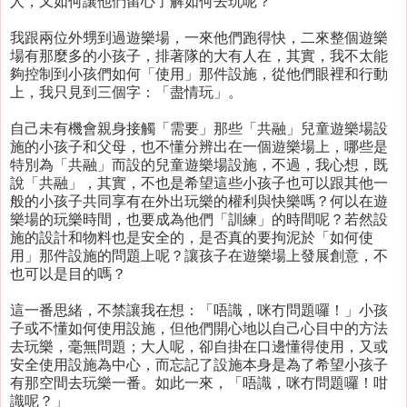
人，又如何讓他們留心了解如何去玩呢？
我跟兩位外甥到過遊樂場，一來他們跑得快，二來整個遊樂
場有那麼多的小孩子，排著隊的大有人在，其實，我不太能
夠控制到小孩們如何「使用」那件設施，從他們眼裡和行動
上，我只見到三個字：「盡情玩」。
自己未有機會親身接觸「需要」那些「共融」兒童遊樂場設
施的小孩子和父母，也不懂分辨出在一個遊樂場上，哪些是
特別為「共融」而設的兒童遊樂場設施，不過，我心想，既
說「共融」，其實，不也是希望這些小孩子也可以跟其他一
般的小孩子共同享有在外出玩樂的權利與快樂嗎？何以在遊
樂場的玩樂時間，也要成為他們「訓練」的時間呢？若然設
施的設計和物料也是安全的，是否真的要拘泥於「如何使
用」那件設施的問題上呢？讓孩子在遊樂場上發展創意，不
也可以是目的嗎？
這一番思緒，不禁讓我在想：「唔識，咪冇問題囉！」小孩
子或不懂如何使用設施，但他們開心地以自己心目中的方法
去玩樂，毫無問題；大人呢，卻自掛在口邊懂得使用，又或
安全使用設施為中心，而忘記了設施本身是為了希望小孩子
有那空間去玩樂一番。如此一來，「唔識，咪冇問題囉！咁
識呢？」