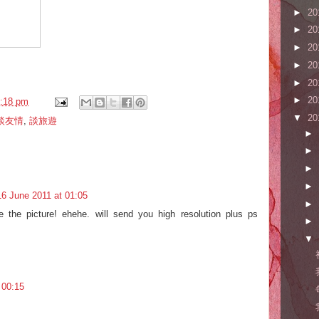
►
20
►
20
►
20
►
20
►
20
►
20
:18 pm
▼
20
談友情
,
談旅遊
►
►
►
►
16 June 2011 at 01:05
►
 the picture! ehehe. will send you high resolution plus ps
►
▼
 00:15