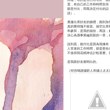
置，有自己的工作和時間安排
願意付出，而既決定付出的話
談）。
應邀出席好友的婚禮，跑到加
真的覺得愧不敢當。抽空出席
和參與，是我的福份，再說，
決心為酒事業編寫新的一章，
說到底，能付出是因為我擁有
人管束的工作時間，卻是那份
不值得我花精神去計較甚麼。
是我跟好友都明白的。
［特別鳴謝攝影人和攝人太太