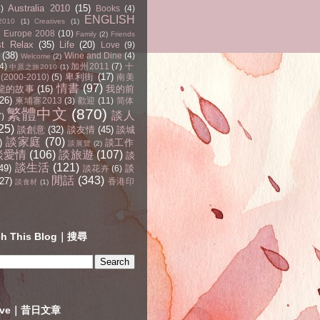
Australia 2010
(15)
4)
Books
(4)
ENGLISH
2010
(1)
Creatives
(1)
Europe 2008
(10)
Family
(2)
Friends
st Relax
(35)
Life
(20)
Love
(9)
(38)
Wine and Dine
(4)
Welcome
(2)
4)
加州2011
(7)
十
中原之旅2010
(1)
卑利街
(17)
2000-2010)
(5)
南美
情書
(97)
龍的故事
(16)
我的前
(26)
柬埔寨2013
(3)
歡迎
(11)
简体
繁體中文
(870)
談人
7)
25)
談創意
(32)
談友情
(45)
談城
談家庭
(70)
)
談工作
談展覽
(2)
談愛情
(106)
談旅遊
(107)
談
談生活
(121)
49)
談
談花卉
(6)
閒話
(343)
27)
香港印
談食材
(1)
ch This Blog｜搜尋
hive｜昔日文章