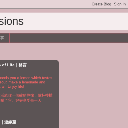
sions
故事
o of Life｜格言
e hands you a lemon which tastes
 sour, make a lemonade and
t all. Enjoy life!
生活給你一個酸的檸檬，做杯檸檬
，喝了它。好好享受每一天!
to｜連線至