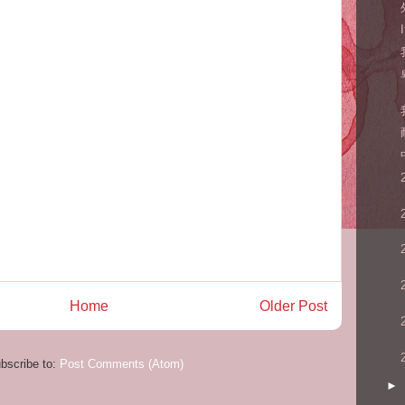
Home
Older Post
bscribe to:
Post Comments (Atom)
►