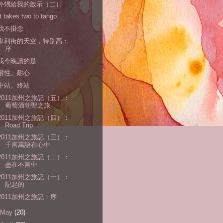
外甥給我的啟示（二）
It takes two to tango.
我不掛念
卑利街的天空，特別高：
序
我今晚讀的是...
耐性。耐心
中站。終站
2011加州之旅記（五）：
葡萄酒朝聖之旅
2011加州之旅記（四）：
Road Trip
2011加州之旅記（三）：
千言萬語在心中
2011加州之旅記（二）：
盡在不言中
2011加州之旅記（一）：
記起的
2011加州之旅記：序
May
(20)