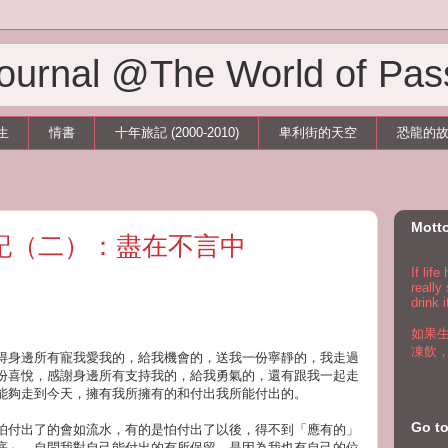
 Journal @The World of Pas
生
情書
十年旅記 (2000-2010)
卑利街的天空
恐龍的
Mott
旅記（二）：盡在不言中
If lif
really
drink i
如果
凍飲
得身邊所有寵我愛我的，給我機會的，送我一份寧靜的，我走過
份喜悅，感謝身邊所有支持我的，給我勇氣的，還有跟我一起走
能夠走到今天，擁有我所擁有的和付出我所能付出的。
Go 
怕付出了的會如流水，有的是怕付出了以後，得不到「應有的」
底」。自問我對自己能付出的有所保留，是因為我也有自己的位