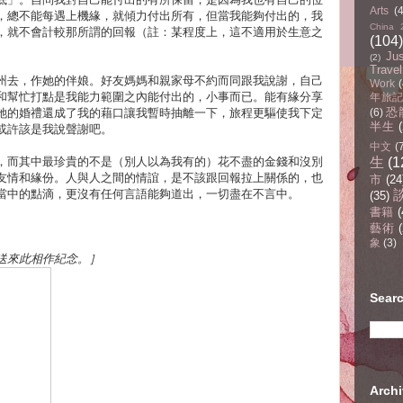
Arts
(
，總不能每遇上機緣，就傾力付出所有，但當我能夠付出的，我
China 
，就不會計較那所謂的回報（註：某程度上，這不適用於生意之
(104)
Ju
(2)
Travel
州去，作她的伴娘。好友媽媽和親家母不約而同跟我說謝，自己
Work
(
和幫忙打點是我能力範圍之內能付出的，小事而已。能有緣分享
年旅記(
恐
她的婚禮還成了我的藉口讓我暫時抽離一下，旅程更驅使我下定
(6)
半生
或許該是我說聲謝吧。
中文
(
，而其中最珍貴的不是（別人以為我有的）花不盡的金錢和沒別
生
(1
友情和緣份。人與人之間的情誼，是不該跟回報拉上關係的，也
市
(24
當中的點滴，更沒有任何言語能夠道出，一切盡在不言中。
(35)
書籍
(
藝術
(
象
(3)
送來此相作紀念。］
Sear
Arc