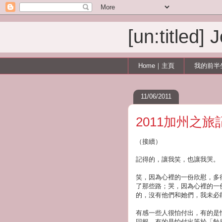
[un:titled]
Home｜主頁
我的前半
11/06/2011
2011加州之
（接續）
記得的，讓我笑，也讓我哭。
笑，因為心裡的一份欣慰，多
了那些路；哭，因為心裡的一
的，沒有他們和她們，我未必
有感一些人很怕付出，有的是
回報，有的是怕付出等於「蝕