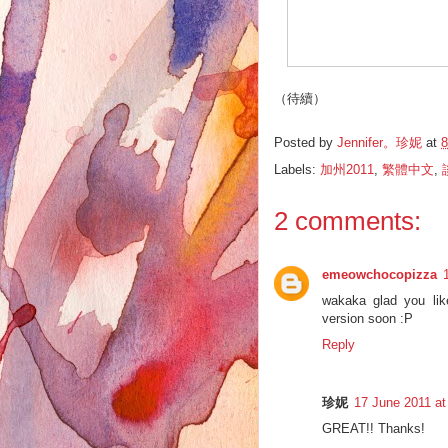
（待續）
Posted by
Jennifer。珍妮
at
8
Labels:
加州2011
,
繁體中文
,
2 comments:
emeowchocopizza
wakaka glad you like
version soon :P
Reply
珍妮
17 June 2011 at
GREAT!! Thanks!