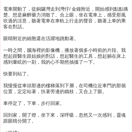
電車開動了，從銅鑼灣走到灣仔/ 金鐘附近，開始感到點點痛
楚。想是麻醉藥力消散了。合上眼，坐在電車上，感受那風
吹過的涼意，聽著電車在車軌上行走的聲音，聽著上車的乘
客在對話。
眼睛附近的細胞還在活躍地跳動著。
一時之間，腦海裡的影像機，播放著個多小時前的片段。我
想起跟醫生跟姑娘的對話，想起醫生的工具，想起躺在床上
感到暈眩的一刻，我的心不期然抽搐了一下。
快要到站了。
我慢慢從車頭那邊的樓梯落到下層，在司機位近車門的那個
位置，定定站著，扶著旁邊的鐵枝，又合上了眼。
車停定了，下車，步行回家。
回到家，開了燈，坐下來，深呼吸，忽然又一次感到，靈魂
跟眼睛分開了。