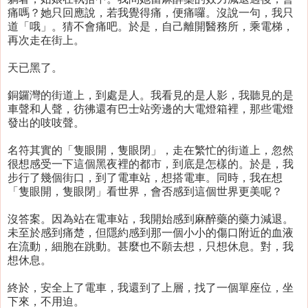
痛嗎？她只回應說，若我覺得痛，便痛囉。沒說一句，我只
道「哦」。猜不會痛吧。於是，自己離開醫務所，乘電梯，
再次走在街上。
天已黑了。
銅鑼灣的街道上，到處是人。我看見的是人影，我聽見的是
車聲和人聲，彷彿還有巴士站旁邊的大電燈箱裡，那些電燈
發出的吱吱聲。
名符其實的「隻眼開，隻眼閉」，走在繁忙的街道上，忽然
很想感受一下這個黑夜裡的都市，到底是怎樣的。於是，我
步行了幾個街口，到了電車站，想搭電車。同時，我在想
「隻眼開，隻眼閉」看世界，會否感到這個世界更美呢？
沒答案。因為站在電車站，我開始感到麻醉藥的藥力減退。
未至於感到痛楚，但隱約感到那一個小小的傷口附近的血液
在流動，細胞在跳動。甚麼也不願去想，只想休息。對，我
想休息。
終於，安全上了電車，我還到了上層，找了一個單座位，坐
下來，不用迫。