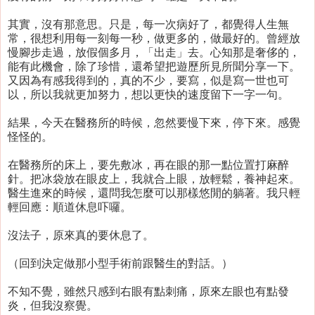
其實，沒有那意思。只是，每一次病好了，都覺得人生無
常，很想利用每一刻每一秒，做更多的，做最好的。曾經放
慢腳步走過，放假個多月，「出走」去。心知那是奢侈的，
能有此機會，除了珍惜，還希望把遊歷所見所聞分享一下。
又因為有感我得到的，真的不少，要寫，似是寫一世也可
以，所以我就更加努力，想以更快的速度留下一字一句。
結果，今天在醫務所的時候，忽然要慢下來，停下來。感覺
怪怪的。
在醫務所的床上，要先敷冰，再在眼的那一點位置打麻醉
針。把冰袋放在眼皮上，我就合上眼，放輕鬆，養神起來。
醫生進來的時候，還問我怎麼可以那樣悠閒的躺著。我只輕
輕回應：順道休息吓囉。
沒法子，原來真的要休息了。
（回到決定做那小型手術前跟醫生的對話。）
不知不覺，雖然只感到右眼有點刺痛，原來左眼也有點發
炎，但我沒察覺。