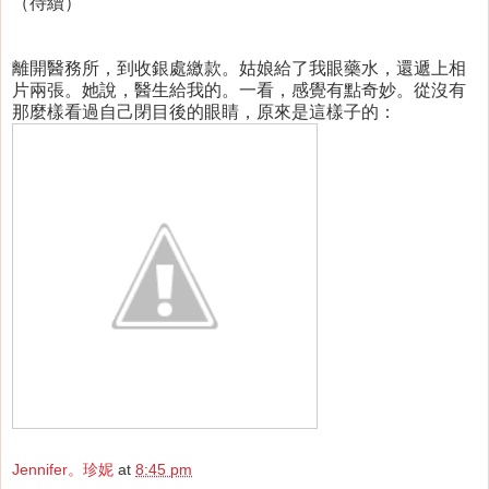
（待續）
離開醫務所，到收銀處繳款。姑娘給了我眼藥水，還遞上相
片兩張。她說，醫生給我的。一看，感覺有點奇妙。從沒有
那麼樣看過自己閉目後的眼睛，原來是這樣子的：
Jennifer。珍妮
at
8:45 pm