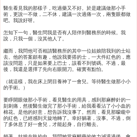
醫生看見我的那樣子，吃過藥又不好。於是建議做那小手
術，更說一不做，二不休，建議一次過痛一次，兩隻眼都做
吧。我說好呀。
怎知下一句，醫生問我是否有人陪伴到醫務所的時候。我
說，只我一個，沒其他人了。
繼而，我問他可否相請醫務所的其中一位姑娘陪我到的士站
去。他的答案頗有趣，他說我要搭的士，一大件紅色的，應
該沒問題，只是如果要上巴士，該看不到號碼。不過，最
後，我還是選擇了先向右眼開刀。確實有點怕。
（就這樣，我在床上閉目養神了一會兒。等待醫生做那小小
的手術。）
要睜開眼做那小手術，看見醫生的用具，感到那麻醉針的一
刻刺痛，然後醫生做完了那小手術，給我看看沾了小小血的
棉花。是他的好意，想告訴我沒事了。然而，看見那矇矓中
的紅色，已經感到天旋地轉了。幸好躺著，沒事。不過，倒
了多休息了好一會兒，才能起身，自行離去。
躺著，姑娘在執拾中。我問她當麻醉藥的效力減退過後，會