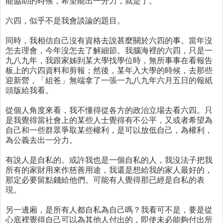
能協助的時候，希望能出一分力，就是了。
六四，似乎不是我會談論的題目。
同時，我相信自己沒有資格去說甚麼關於六四的事。當年沒
怎去理會，今年沒怎去了解細節。我腦海裡的六四，只是一
九八九年，我跟家姊到某大學找學位時，無所事事在看報告
板上的六四資料和剪報；然後，某年入大學的時候，去那些
迎新營，「組爸」無端拿了一張一九八九年六月五日的報紙
頭版給我看。
從個人角度來看，我不懂得從各方的政治立場去看六四。只
是我覺得當社會上的某些人士覺得有不公平，又或者希望為
自己和一些群眾爭取某些權利，是可以放低自己，為權利，
為公義去出一分力。
有說人是自私的。或許我也是一個自私的人，我沒法子把我
所有的家財用來作慈善用途，我還是想給我的家人最好的，
那定必要留點錢給他們。可能有人覺得那已經是自私的表
現。
另一邊廂，是所有人都自私為自己嗎？我看可不是，要是從
心底裡覺得自己可以為其他人付出的，即使未必能夠付出所