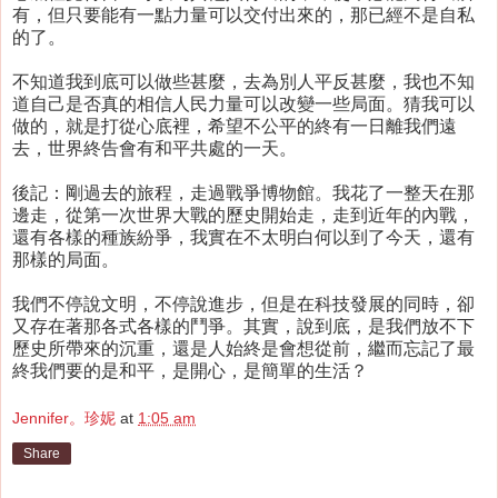
有，但只要能有一點力量可以交付出來的，那已經不是自私
的了。
不知道我到底可以做些甚麼，去為別人平反甚麼，我也不知
道自己是否真的相信人民力量可以改變一些局面。猜我可以
做的，就是打從心底裡，希望不公平的終有一日離我們遠
去，世界終告會有和平共處的一天。
後記：剛過去的旅程，走過戰爭博物館。我花了一整天在那
邊走，從第一次世界大戰的歷史開始走，走到近年的內戰，
還有各樣的種族紛爭，我實在不太明白何以到了今天，還有
那樣的局面。
我們不停說文明，不停說進步，但是在科技發展的同時，卻
又存在著那各式各樣的鬥爭。其實，說到底，是我們放不下
歷史所帶來的沉重，還是人始終是會想從前，繼而忘記了最
終我們要的是和平，是開心，是簡單的生活？
Jennifer。珍妮
at
1:05 am
Share