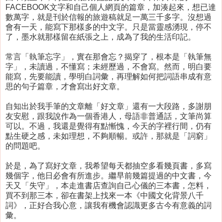
FACEBOOK文字和自己個人網頁的篇章，加湊起來，想已達
數萬字，就是刊於信報的旅遊稿就足一萬三千多字。沒想過
會有一天，能寫下那樣多的中文字。只是當靈感湧現，停不
了，墨水就那樣留在紙張之上，成為了我的生活印記。
常言「執筆忘字」，實在那會忘？揭穿了，根本是「執筆無
字」，未讀過，不懂寫；未經歷過，不會寫。然而，明白要
能寫，先要能讀，學明白詞彙，再理解如何把詞語串成有意
思的句子篇章，才會寫出好文章。
自知出於我手筆的文章離「好文章」還有一大段路，多謝朋
友安慰，跟我說作為一個香港人，母語非普通話，文筆尚算
可以。不過，我還是覺得有點慚愧，今天的字裡行間，仍有
點生硬之感，未如理想，不夠順暢。或許，那就是「詞窮」
的問題吧。
於是，為了寫好文章，我希望每天都抽空多看幾頁書，多寫
幾個字，他日必會有所進步。繼早前幾篇提過的中文書，今
天又「失守」，本走進書店查詢自己心儀的三本書，怎料，
買不到那三本，卻在書架上找來一本《中國文化背景八千
詞》，正好合我心意，讓我有機會認識更多古今有意義的詞
彙。