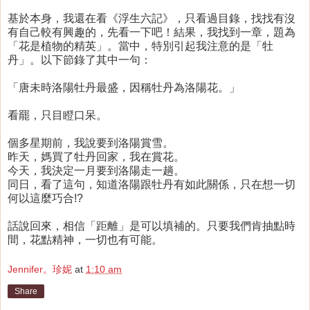
基於本身，我還在看《浮生六記》，只看過目錄，找找有沒
有自己較有興趣的，先看一下吧！結果，我找到一章，題為
「花是植物的精英」。當中，特別引起我注意的是「牡
丹」。以下節錄了其中一句：
「唐未時洛陽牡丹最盛，因稱牡丹為洛陽花。」
看罷，只目瞪口呆。
個多星期前，我說要到洛陽賞雪。
昨天，媽買了牡丹回家，我在賞花。
今天，我決定一月要到洛陽走一趟。
同日，看了這句，知道洛陽跟牡丹有如此關係，只在想一切
何以這麼巧合!?
話說回來，相信「距離」是可以填補的。只要我們肯抽點時
間，花點精神，一切也有可能。
Jennifer。珍妮
at
1:10 am
Share