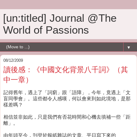
[un:titled] Journal @The
World of Passions
▼
08/12/2009
讀後感：《中國文化背景八千詞》（其
中一章）
記得舊年，遇上了「詞窮」跟「語障」，今年，竟遇上「文
盲同學會」。這些都令人感嘆，何以會來到如此境地，是那
樣差嗎？
相信並非如此，只是我們有否花時間和心機去填補一些「距
離」。
由年頭至今，刊登於報紙雜誌的文章、平日寫下來的