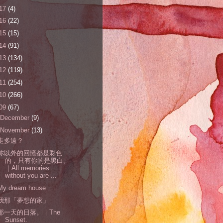
17
(4)
16
(22)
15
(15)
14
(91)
13
(134)
12
(119)
11
(254)
10
(266)
09
(67)
December
(9)
November
(13)
走多遠？
你以外的回憶都是彩色
的，只有你的是黑白。
｜All memories
without you are ...
My dream house
我那「夢想的家」
那一天的日落。｜The
Sunset.