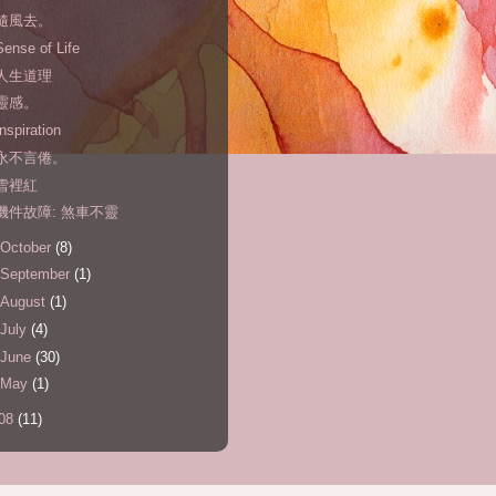
隨風去。
Sense of Life
人生道理
靈感。
Inspiration
永不言倦。
雪裡紅
機件故障: 煞車不靈
October
(8)
September
(1)
August
(1)
July
(4)
June
(30)
May
(1)
08
(11)