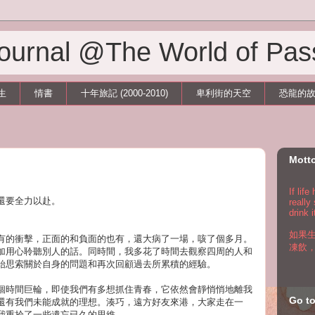
 Journal @The World of Pas
生
情書
十年旅記 (2000-2010)
卑利街的天空
恐龍的
Mott
If lif
還要全力以赴。
really
drink i
如果
有的衝擊，正面的和負面的也有，還大病了一場，咳了個多月。
凍飲
加用心聆聽別人的話。同時間，我多花了時間去觀察四周的人和
始思索關於自身的問題和再次回顧過去所累積的經驗。
個時間巨輪，即使我們有多想抓住青春，它依然會靜悄悄地離我
Go 
還有我們未能成就的理想。湊巧，遠方好友來港，大家走在一
我重拾了一些遺忘已久的思維。