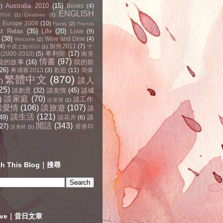
Australia 2010
(15)
4)
Books
(4)
ENGLISH
2010
(1)
Creatives
(1)
Europe 2008
(10)
Family
(2)
Friends
st Relax
(35)
Life
(20)
Love
(9)
(38)
Wine and Dine
(4)
Welcome
(2)
4)
加州2011
(7)
十
中原之旅2010
(1)
卑利街
(17)
2000-2010)
(5)
南美
情書
(97)
龍的故事
(16)
我的前
(26)
柬埔寨2013
(3)
歡迎
(11)
简体
繁體中文
(870)
談人
7)
25)
談創意
(32)
談友情
(45)
談城
談家庭
(70)
)
談工作
談展覽
(2)
談愛情
(106)
談旅遊
(107)
談
談生活
(121)
49)
談
談花卉
(6)
閒話
(343)
27)
香港印
談食材
(1)
ch This Blog｜搜尋
hive｜昔日文章