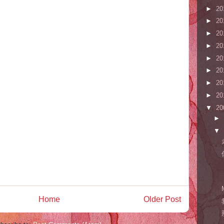
►
20
►
20
►
20
►
20
►
20
►
20
►
20
►
20
▼
20
►
▼
Home
Older Post