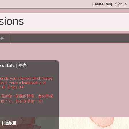
sions
故事
o of Life｜格言
e hands you a lemon which tastes
 sour, make a lemonade and
t all. Enjoy life!
生活給你一個酸的檸檬，做杯檸檬
，喝了它。好好享受每一天!
to｜連線至