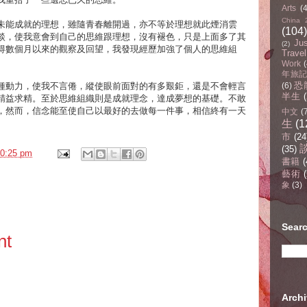
Arts
(
China 
未能成就的理想，雖隨青春離開過，亦不等於理想就此煙消雲
(104)
談，使我意會到自己的思維跟理想，沒有褪色，只是上面多了其
Ju
(2)
得數個月以來的觀察及回望，我發現經歷加強了個人的思維組
Travel
。
Work
(
年旅記(
恐
種動力，使我不言倦，縱使眼前面對的有多艱鉅，還是不會輕言
(6)
半生
精益求精。至於思維組織則是成就理念，達成夢想的基礎。不敢
，然而，信念能至使自己以最好的去做每一件事，相信終有一天
中文
(
生
(1
市
(24
(35)
0:25 pm
書籍
(
藝術
(
象
(3)
Sear
nt
Arc