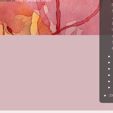
bscribe to:
Post Comments (Atom)
►
►
►
►
►
►
►
20