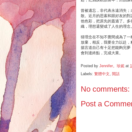
曾被遺忘，非代表永遠消失；
散。近月的思索和跟好友的對
他色彩，把原先的蓋過了。多
織，理想還變成了人生的理念
猜理念在不知不覺間成為了一
放棄，相反，我要全力以赴，
揚言道自己有十足把能夠完夢
會到達終點，完成大業。
Posted by
Jennifer。珍妮
at
1
Labels:
繁體中文
,
閒話
No comments:
Post a Comme