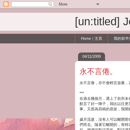
[un:titled]
Home｜主頁
我的前半
04/11/2009
永不言倦。
永不言倦，亦不會輕言放棄，
***
在過去幾個月，遇上了前所未
默言了好一陣子，我比以往更
事。又因為寫稿的原故，我開
歲月流逝，沒有人可以離開那
們而去。隨著它離開的，有時
起，把酒談歡話當年，對話讓